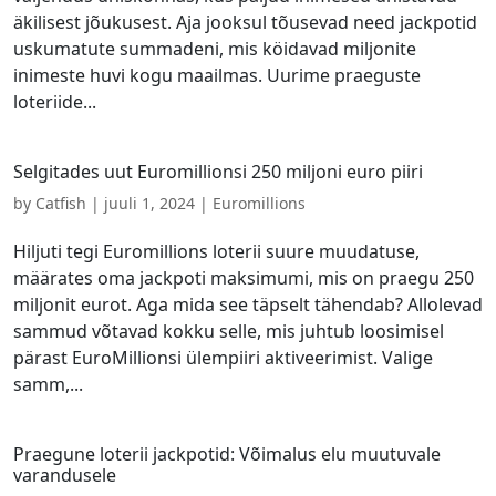
äkilisest jõukusest. Aja jooksul tõusevad need jackpotid
uskumatute summadeni, mis köidavad miljonite
inimeste huvi kogu maailmas. Uurime praeguste
loteriide...
Selgitades uut Euromillionsi 250 miljoni euro piiri
by
Catfish
|
juuli 1, 2024
|
Euromillions
Hiljuti tegi Euromillions loterii suure muudatuse,
määrates oma jackpoti maksimumi, mis on praegu 250
miljonit eurot. Aga mida see täpselt tähendab? Allolevad
sammud võtavad kokku selle, mis juhtub loosimisel
pärast EuroMillionsi ülempiiri aktiveerimist. Valige
samm,...
Praegune loterii jackpotid: Võimalus elu muutuvale
varandusele