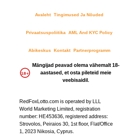
Avaleht
Tingimused Ja Nõuded
Privaatsuspoliitika
AML And KYC Policy
Abikeskus
Kontakt
Partnerprogramm
Mängijad peavad olema vähemalt 18-
aastased, et osta pileteid meie
veebisaidil.
RedFoxLotto.com is operated by LLL
World Marketing Limited, registration
number: HE453636, registered address:
Strovolos, Peiraios 30, 1st floor, Flat/Office
1, 2023 Nikosia, Cyprus.