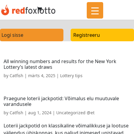
Logi sisse
Registreeru
All winning numbers and results for the New York
Lottery’s latest draws
by
Catfish
|
märts 4, 2025
|
Lottery tips
Praegune loterii jackpotid: Võimalus elu muutuvale
varandusele
by
Catfish
|
aug 1, 2024
|
Uncategorized @et
Loterii jackpotid on klassikaline võimalikkuse ja lootuse
väljendus ühiskonnas, kus paljud inimesed unistavad