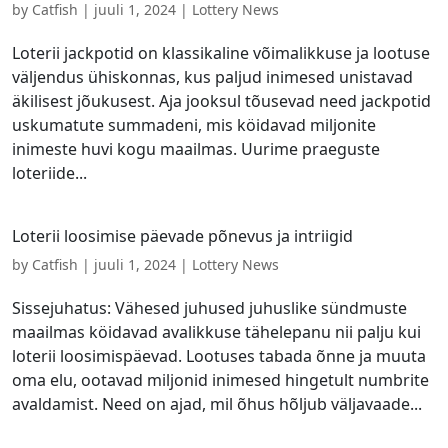
by
Catfish
|
juuli 1, 2024
|
Lottery News
Loterii jackpotid on klassikaline võimalikkuse ja lootuse
väljendus ühiskonnas, kus paljud inimesed unistavad
äkilisest jõukusest. Aja jooksul tõusevad need jackpotid
uskumatute summadeni, mis köidavad miljonite
inimeste huvi kogu maailmas. Uurime praeguste
loteriide...
Loterii loosimise päevade põnevus ja intriigid
by
Catfish
|
juuli 1, 2024
|
Lottery News
Sissejuhatus: Vähesed juhused juhuslike sündmuste
maailmas köidavad avalikkuse tähelepanu nii palju kui
loterii loosimispäevad. Lootuses tabada õnne ja muuta
oma elu, ootavad miljonid inimesed hingetult numbrite
avaldamist. Need on ajad, mil õhus hõljub väljavaade...