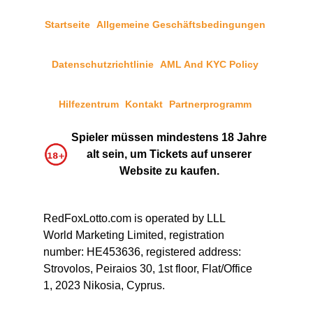
Startseite
Allgemeine Geschäftsbedingungen
Datenschutzrichtlinie
AML And KYC Policy
Hilfezentrum
Kontakt
Partnerprogramm
Spieler müssen mindestens 18 Jahre
alt sein, um Tickets auf unserer
Website zu kaufen.
RedFoxLotto.com is operated by LLL
World Marketing Limited, registration
number: HE453636, registered address:
Strovolos, Peiraios 30, 1st floor, Flat/Office
1, 2023 Nikosia, Cyprus.