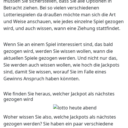
müssen Sie sicherstellen, dass Sie alle Optionen in
Betracht ziehen. Bei so vielen verschiedenen
Lotteriespielen da draußen möchte man sich die Art
und Weise anschauen, wie jedes einzelne Spiel gezogen
wird, und auch wissen, wann eine Ziehung stattfindet.
Wenn Sie an einem Spiel interessiert sind, das bald
gezogen wird, werden Sie wissen wollen, wann die
aktuellen Spiele gezogen werden. Und nicht nur das,
Sie werden auch wissen wollen, wie hoch die Jackpots
sind, damit Sie wissen, worauf Sie im Falle eines
Gewinns Anspruch haben könnten.
Wie finden Sie heraus, welcher Jackpot als nächstes
gezogen wird
Woher wissen Sie also, welche Jackpots als nächstes
gezogen werden? Sie haben ein paar verschiedene