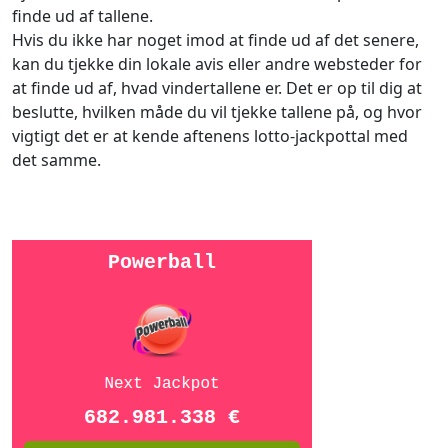
finde ud af tallene.
Hvis du ikke har noget imod at finde ud af det senere,
kan du tjekke din lokale avis eller andre websteder for
at finde ud af, hvad vindertallene er. Det er op til dig at
beslutte, hvilken måde du vil tjekke tallene på, og hvor
vigtigt det er at kende aftenens lotto-jackpottal med
det samme.