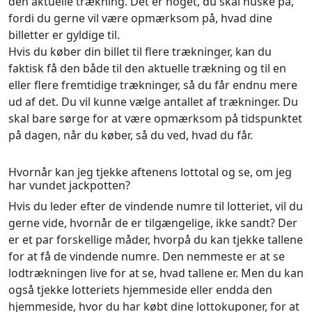
den aktuelle trækning. Det er noget, du skal huske på,
fordi du gerne vil være opmærksom på, hvad dine
billetter er gyldige til.
Hvis du køber din billet til flere trækninger, kan du
faktisk få den både til den aktuelle trækning og til en
eller flere fremtidige trækninger, så du får endnu mere
ud af det. Du vil kunne vælge antallet af trækninger. Du
skal bare sørge for at være opmærksom på tidspunktet
på dagen, når du køber, så du ved, hvad du får.
Hvornår kan jeg tjekke aftenens lottotal og se, om jeg
har vundet jackpotten?
Hvis du leder efter de vindende numre til lotteriet, vil du
gerne vide, hvornår de er tilgængelige, ikke sandt? Der
er et par forskellige måder, hvorpå du kan tjekke tallene
for at få de vindende numre. Den nemmeste er at se
lodtrækningen live for at se, hvad tallene er. Men du kan
også tjekke lotteriets hjemmeside eller endda den
hjemmeside, hvor du har købt dine lottokuponer, for at