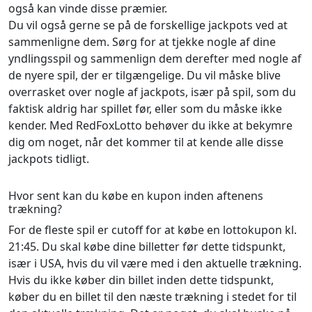
også kan vinde disse præmier.
Du vil også gerne se på de forskellige jackpots ved at
sammenligne dem. Sørg for at tjekke nogle af dine
yndlingsspil og sammenlign dem derefter med nogle af
de nyere spil, der er tilgængelige. Du vil måske blive
overrasket over nogle af jackpots, især på spil, som du
faktisk aldrig har spillet før, eller som du måske ikke
kender. Med RedFoxLotto behøver du ikke at bekymre
dig om noget, når det kommer til at kende alle disse
jackpots tidligt.
Hvor sent kan du købe en kupon inden aftenens
trækning?
For de fleste spil er cutoff for at købe en lottokupon kl.
21:45. Du skal købe dine billetter før dette tidspunkt,
især i USA, hvis du vil være med i den aktuelle trækning.
Hvis du ikke køber din billet inden dette tidspunkt,
køber du en billet til den næste trækning i stedet for til