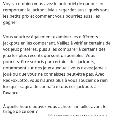
Voyez combien vous avez le potentiel de gagner en
remportant le jackpot. Mais regardez aussi quels sont
les petits prix et comment vous pourriez aussi les
gagner.
Vous voudrez également examiner les différents
jackpots en les comparant. Veillez à vérifier certains de
vos jeux préférés, puis à les comparer à certains des
jeux les plus récents qui sont disponibles. Vous
pourriez être surpris par certains des jackpots,
notamment sur des jeux auxquels vous n’avez jamais
joué ou que vous ne connaissez peut-être pas. Avec
RedFoxLotto, vous n’aurez plus à vous soucier de rien
lorsqu’il s’agira de connaître tous ces jackpots à
l’avance.
À quelle heure pouvez-vous acheter un billet avant le
tirage de ce soir ?