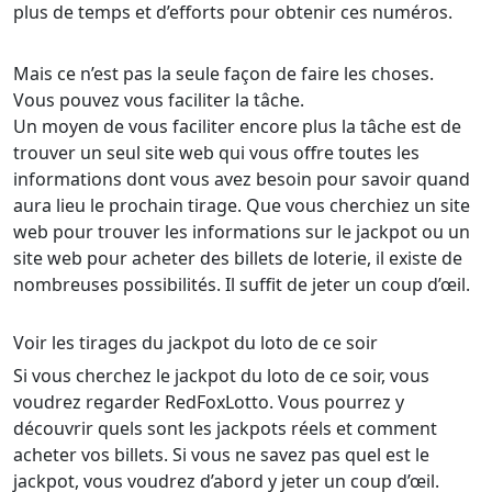
plus de temps et d’efforts pour obtenir ces numéros.
Mais ce n’est pas la seule façon de faire les choses.
Vous pouvez vous faciliter la tâche.
Un moyen de vous faciliter encore plus la tâche est de
trouver un seul site web qui vous offre toutes les
informations dont vous avez besoin pour savoir quand
aura lieu le prochain tirage. Que vous cherchiez un site
web pour trouver les informations sur le jackpot ou un
site web pour acheter des billets de loterie, il existe de
nombreuses possibilités. Il suffit de jeter un coup d’œil.
Voir les tirages du jackpot du loto de ce soir
Si vous cherchez le jackpot du loto de ce soir, vous
voudrez regarder RedFoxLotto. Vous pourrez y
découvrir quels sont les jackpots réels et comment
acheter vos billets. Si vous ne savez pas quel est le
jackpot, vous voudrez d’abord y jeter un coup d’œil.