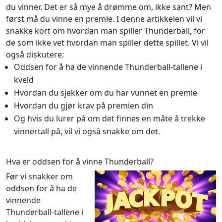
du vinner. Det er så mye å drømme om, ikke sant? Men
først må du vinne en premie. I denne artikkelen vil vi
snakke kort om hvordan man spiller Thunderball, for
de som ikke vet hvordan man spiller dette spillet. Vi vil
også diskutere:
Oddsen for å ha de vinnende Thunderball-tallene i
kveld
Hvordan du sjekker om du har vunnet en premie
Hvordan du gjør krav på premien din
Og hvis du lurer på om det finnes en måte å trekke
vinnertall på, vil vi også snakke om det.
Hva er oddsen for å vinne Thunderball?
Før vi snakker om
oddsen for å ha de
vinnende
Thunderball-tallene i