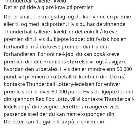
Thunderball-tallene i kveld.
Det er på tide å gjøre krav på premien
Det er snart trekningsdag, og du kan vinne en premie
eller til og med jackpotten. Hvis du har de vinnende
Thunderball-tallene i kveld, er det enkelt å kreve
premien din. Hvis du kjøpte loddet ditt fysisk hos en
forhandler, må du kreve premien din fra den
forhandleren. For online-kjøp, du kan også kreve
premien din der. Premiens størrelse vil også avgjøre
hvordan den utbetales. Hvis den er mindre enn 50 000
pund, vil premien bli utbetalt til kontoen din. Du må
kontakte Thunderball Lottery-ledelsen for enhver
premie som er over 50 000 pund. Hvis du kjøpte loddet
ditt gjennom Red Fox Lotto, vil vi kontakte Thunderball-
ledelsen på dine vegne. Deretter arrangerer vi et
passende sted der du kan hente kupongen din.
Deretter kan du gjøre krav på premien din.