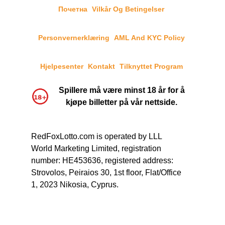
Почетна
Vilkår Og Betingelser
Personvernerklæring
AML And KYC Policy
Hjelpesenter
Kontakt
Tilknyttet Program
Spillere må være minst 18 år for å
kjøpe billetter på vår nettside.
RedFoxLotto.com is operated by LLL
World Marketing Limited, registration
number: HE453636, registered address:
Strovolos, Peiraios 30, 1st floor, Flat/Office
1, 2023 Nikosia, Cyprus.