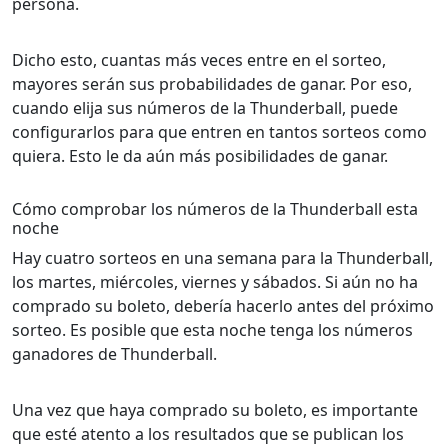
persona.
Dicho esto, cuantas más veces entre en el sorteo,
mayores serán sus probabilidades de ganar. Por eso,
cuando elija sus números de la Thunderball, puede
configurarlos para que entren en tantos sorteos como
quiera. Esto le da aún más posibilidades de ganar.
Cómo comprobar los números de la Thunderball esta
noche
Hay cuatro sorteos en una semana para la Thunderball,
los martes, miércoles, viernes y sábados. Si aún no ha
comprado su boleto, debería hacerlo antes del próximo
sorteo. Es posible que esta noche tenga los números
ganadores de Thunderball.
Una vez que haya comprado su boleto, es importante
que esté atento a los resultados que se publican los