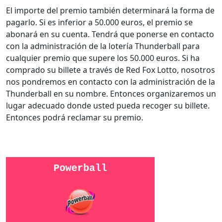
El importe del premio también determinará la forma de
pagarlo. Si es inferior a 50.000 euros, el premio se
abonará en su cuenta. Tendrá que ponerse en contacto
con la administración de la lotería Thunderball para
cualquier premio que supere los 50.000 euros. Si ha
comprado su billete a través de Red Fox Lotto, nosotros
nos pondremos en contacto con la administración de la
Thunderball en su nombre. Entonces organizaremos un
lugar adecuado donde usted pueda recoger su billete.
Entonces podrá reclamar su premio.