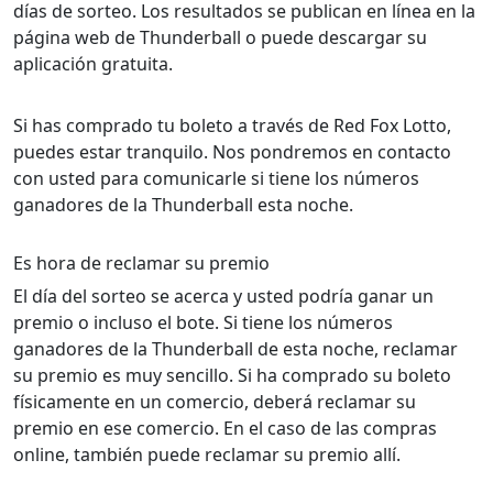
días de sorteo. Los resultados se publican en línea en la
página web de Thunderball o puede descargar su
aplicación gratuita.
Si has comprado tu boleto a través de Red Fox Lotto,
puedes estar tranquilo. Nos pondremos en contacto
con usted para comunicarle si tiene los números
ganadores de la Thunderball esta noche.
Es hora de reclamar su premio
El día del sorteo se acerca y usted podría ganar un
premio o incluso el bote. Si tiene los números
ganadores de la Thunderball de esta noche, reclamar
su premio es muy sencillo. Si ha comprado su boleto
físicamente en un comercio, deberá reclamar su
premio en ese comercio. En el caso de las compras
online, también puede reclamar su premio allí.