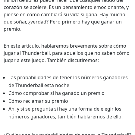
millón de libras puede hacer que cualquier latido del
corazón se acelere. Es un pensamiento emocionante, y
piense en cómo cambiará su vida si gana. Hay mucho
que soñar, ¿verdad? Pero primero hay que ganar un
premio.
En este artículo, hablaremos brevemente sobre cómo
jugar al Thunderball, para aquellos que no saben cómo
jugar a este juego. También discutiremos:
Las probabilidades de tener los números ganadores
de Thunderball esta noche
Cómo comprobar si ha ganado un premio
Cómo reclamar su premio
Ah, y si se pregunta si hay una forma de elegir los
números ganadores, también hablaremos de ello.