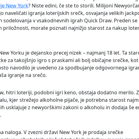
ije New York
? Niste edini, če ste to storili. Milijoni Newyorč
 naveličati igranja loterijskih srečk, osvajanja velikih jack
in sodelovanja v vsakodnevnih igrah Quick Draw. Preden se
ih priložnosti, morate poznati najnižjo starost za nakup loter
 New Yorku je dejansko precej nizek – najmanj 18 let. Ta sta
stke za takojšnjo igro s praskami ali bolj običajne srečke, kot
rosto navodilo je uvedeno za spodbujanje odgovornega igran
aša igranje na srečo.
aw, hitri loteriji, podobni igri keno, obstaja dodatno merilo. 
u, kjer strežejo alkoholne pijače, je potrebna starost najm
je jih usklajuje z newyorškimi zakoni o alkoholu in dodaja še 
.
 naloga. V zvezni državi New York je prodaja srečke