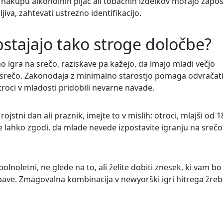
nakupu alkoholnih pijač ali tobačnih izdelkov morajo zapos
jiva, zahtevati ustrezno identifikacijo.
stajajo tako stroge določbe?
o igra na srečo, raziskave pa kažejo, da imajo mladi večjo
a srečo. Zakonodaja z minimalno starostjo pomaga odvračat
troci v mladosti pridobili nevarne navade.
ojstni dan ali praznik, imejte to v mislih: otroci, mlajši od 18
se lahko zgodi, da mlade nevede izpostavite igranju na srečo
lnoletni, ne glede na to, ali želite dobiti znesek, ki vam bo
 zabave. Zmagovalna kombinacija v newyorški igri hitrega žre