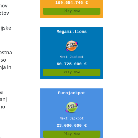
anov
potov
ijske
rostna
 so
ja in
Za
anj
eno