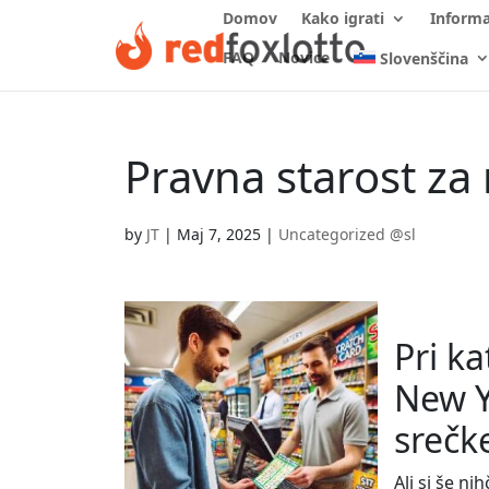
Domov
Kako igrati
Informa
FAQ
Novice
Slovenščina
Pravna starost za
by
JT
|
Maj 7, 2025
|
Uncategorized @sl
Pri ka
New Y
srečk
Ali si še ni