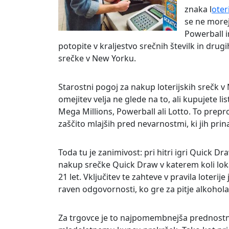
znaka l
oter
se ne morejo
Powerball 
potopite v kraljestvo srečnih številk in drug
srečke v New Yorku.
Starostni pogoj za nakup loterijskih srečk v
omejitev velja ne glede na to, ali kupujete li
Mega Millions, Powerball ali Lotto. To prep
zaščito mlajših pred nevarnostmi, ki jih prin
Toda tu je zanimivost: pri hitri igri Quick Dr
nakup srečke Quick Draw v katerem koli lokal
21 let. Vključitev te zahteve v pravila loteri
raven odgovornosti, ko gre za pitje alkohola
Za trgovce je to najpomembnejša prednostna