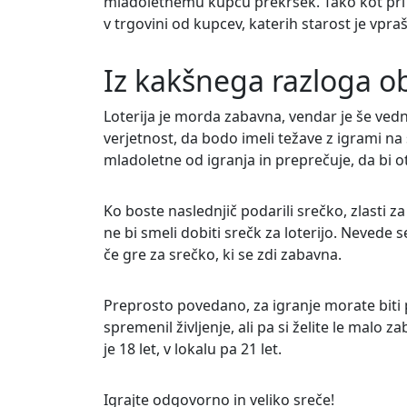
mladoletnemu kupcu prekršek. Tako kot pri 
v trgovini od kupcev, katerih starost je vprašl
Iz kakšnega razloga ob
Loterija je morda zabavna, vendar je še vedn
verjetnost, da bodo imeli težave z igrami n
mladoletne od igranja in preprečuje, da bi o
Ko boste naslednjič podarili srečko, zlasti za r
ne bi smeli dobiti srečk za loterijo. Nevede 
če gre za srečko, ki se zdi zabavna.
Preprosto povedano, za igranje morate biti po
spremenil življenje, ali pa si želite le malo
je 18 let, v lokalu pa 21 let.
Igrajte odgovorno in veliko sreče!