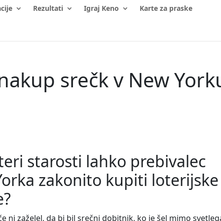
cije
Rezultati
Igraj Keno
Karte za praske
 nakup srečk v New York
teri starosti lahko prebivalec
orka zakonito kupiti loterijske
e?
hče ni zaželel, da bi bil srečni dobitnik, ko je šel mimo svetleg