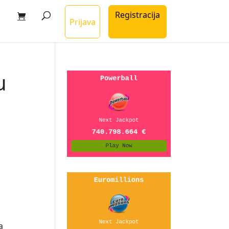
Registracija
Prijava
u
a