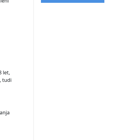
leni
i
 let,
, tudi
banja