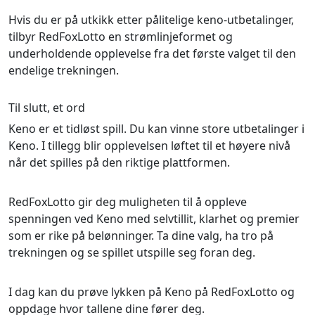
Hvis du er på utkikk etter pålitelige keno-utbetalinger,
tilbyr RedFoxLotto en strømlinjeformet og
underholdende opplevelse fra det første valget til den
endelige trekningen.
Til slutt, et ord
Keno er et tidløst spill. Du kan vinne store utbetalinger i
Keno. I tillegg blir opplevelsen løftet til et høyere nivå
når det spilles på den riktige plattformen.
RedFoxLotto gir deg muligheten til å oppleve
spenningen ved Keno med selvtillit, klarhet og premier
som er rike på belønninger. Ta dine valg, ha tro på
trekningen og se spillet utspille seg foran deg.
I dag kan du prøve lykken på Keno på RedFoxLotto og
oppdage hvor tallene dine fører deg.