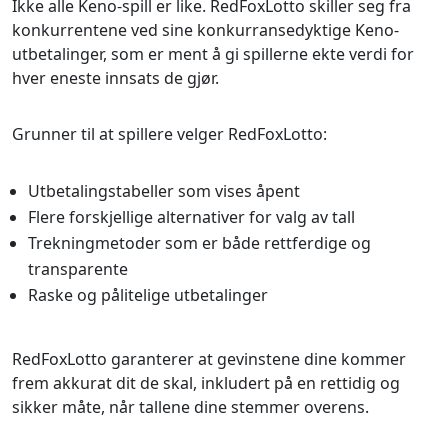
Ikke alle Keno-spill er like. RedFoxLotto skiller seg fra
konkurrentene ved sine konkurransedyktige Keno-
utbetalinger, som er ment å gi spillerne ekte verdi for
hver eneste innsats de gjør.
Grunner til at spillere velger RedFoxLotto:
Utbetalingstabeller som vises åpent
Flere forskjellige alternativer for valg av tall
Trekningmetoder som er både rettferdige og
transparente
Raske og pålitelige utbetalinger
RedFoxLotto garanterer at gevinstene dine kommer
frem akkurat dit de skal, inkludert på en rettidig og
sikker måte, når tallene dine stemmer overens.