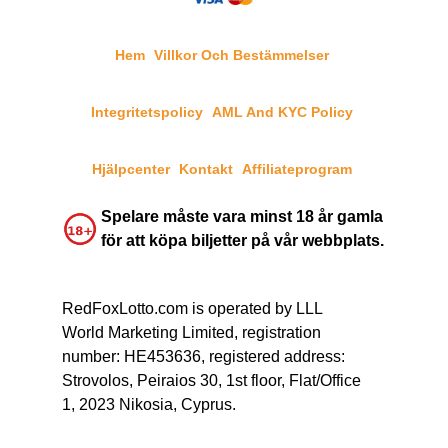
Hem
Villkor Och Bestämmelser
Integritetspolicy
AML And KYC Policy
Hjälpcenter
Kontakt
Affiliateprogram
Spelare måste vara minst 18 år gamla
för att köpa biljetter på vår webbplats.
RedFoxLotto.com is operated by LLL
World Marketing Limited, registration
number: HE453636, registered address:
Strovolos, Peiraios 30, 1st floor, Flat/Office
1, 2023 Nikosia, Cyprus.