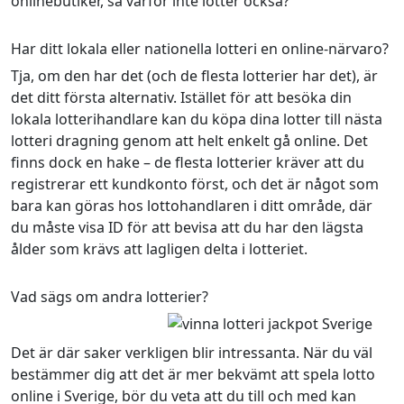
onlinebutiker, så varför inte lotter också?
Har ditt lokala eller nationella lotteri en online-närvaro?
Tja, om den har det (och de flesta lotterier har det), är
det ditt första alternativ. Istället för att besöka din
lokala lotterihandlare kan du köpa dina lotter till nästa
lotteri dragning genom att helt enkelt gå online. Det
finns dock en hake – de flesta lotterier kräver att du
registrerar ett kundkonto först, och det är något som
bara kan göras hos lottohandlaren i ditt område, där
du måste visa ID för att bevisa att du har den lägsta
ålder som krävs att lagligen delta i lotteriet.
Vad sägs om andra lotterier?
Det är där saker verkligen blir intressanta. När du väl
bestämmer dig att det är mer bekvämt att spela lotto
online i Sverige, bör du veta att du till och med kan