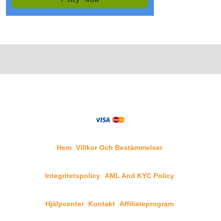
Hem
Villkor Och Bestämmelser
Integritetspolicy
AML And KYC Policy
Hjälpcenter
Kontakt
Affiliateprogram