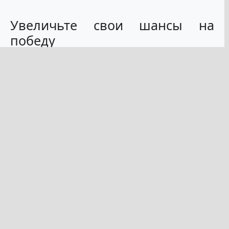
Увеличьте свои шансы на
победу
По статистике, более 70% от стоимости лотереи
выиграно большими цифрами. Все используют
даты рождения, поэтому, когда результат
розыгрыша меньше, на одного победителя
приходится больше победителей и меньше
выплат. Так что если вы хотите быть уверены, что
вам не придется делить джекпот SuperEnaLotto,
выбирайте номера свыше 31 для вашего билета!
Кроме того, не стесняйтесь использовать любую
систему лотерейных номеров. Вы также можете
просто использовать свои личные счастливые
номера. Если все они меньше, то почему бы