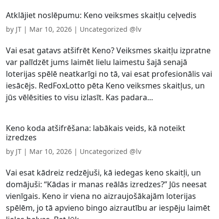
Atklājiet noslēpumu: Keno veiksmes skaitļu ceļvedis
by
JT
|
Mar 10, 2026
|
Uncategorized @lv
Vai esat gatavs atšifrēt Keno? Veiksmes skaitļu izpratne
var palīdzēt jums laimēt lielu laimestu šajā senajā
loterijas spēlē neatkarīgi no tā, vai esat profesionālis vai
iesācējs. RedFoxLotto pēta Keno veiksmes skaitļus, un
jūs vēlēsities to visu izlasīt. Kas padara...
Keno koda atšifrēšana: labākais veids, kā noteikt
izredzes
by
JT
|
Mar 10, 2026
|
Uncategorized @lv
Vai esat kādreiz redzējuši, kā iedegas keno skaitļi, un
domājuši: “Kādas ir manas reālās izredzes?” Jūs neesat
vienīgais. Keno ir viena no aizraujošākajām loterijas
spēlēm, jo ​​tā apvieno bingo aizrautību ar iespēju laimēt