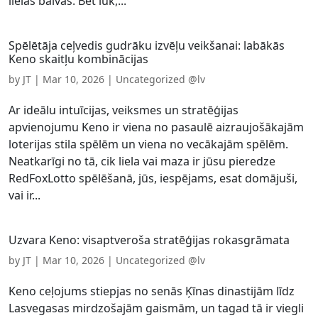
lielas balvas. Bet lūk,...
Spēlētāja ceļvedis gudrāku izvēļu veikšanai: labākās
Keno skaitļu kombinācijas
by
JT
|
Mar 10, 2026
|
Uncategorized @lv
Ar ideālu intuīcijas, veiksmes un stratēģijas
apvienojumu Keno ir viena no pasaulē aizraujošākajām
loterijas stila spēlēm un viena no vecākajām spēlēm.
Neatkarīgi no tā, cik liela vai maza ir jūsu pieredze
RedFoxLotto spēlēšanā, jūs, iespējams, esat domājuši,
vai ir...
Uzvara Keno: visaptveroša stratēģijas rokasgrāmata
by
JT
|
Mar 10, 2026
|
Uncategorized @lv
Keno ceļojums stiepjas no senās Ķīnas dinastijām līdz
Lasvegasas mirdzošajām gaismām, un tagad tā ir viegli