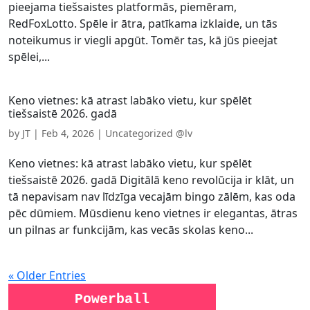
pieejama tiešsaistes platformās, piemēram,
RedFoxLotto. Spēle ir ātra, patīkama izklaide, un tās
noteikumus ir viegli apgūt. Tomēr tas, kā jūs pieejat
spēlei,...
Keno vietnes: kā atrast labāko vietu, kur spēlēt
tiešsaistē 2026. gadā
by
JT
|
Feb 4, 2026
|
Uncategorized @lv
Keno vietnes: kā atrast labāko vietu, kur spēlēt
tiešsaistē 2026. gadā Digitālā keno revolūcija ir klāt, un
tā nepavisam nav līdzīga vecajām bingo zālēm, kas oda
pēc dūmiem. Mūsdienu keno vietnes ir elegantas, ātras
un pilnas ar funkcijām, kas vecās skolas keno...
« Older Entries