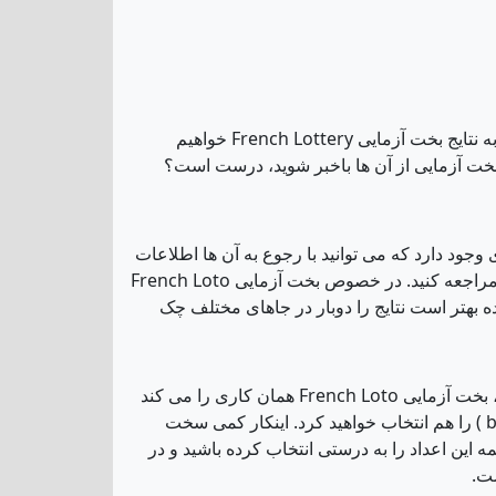
فرض کنید که در یک بخت آزمایی آنلاین شرکت کرده اید و حال می خواهید نتایج بخت آزمایی را بررسی کنید. در اینجا نگاهی به نتایج بخت آزمایی French Lottery خواهیم
بخت آزمایی از آن ها باخبر شوید، درست است؟
وجود دارد که می توانید با رجوع به آن ها اطلاعات
بیشتری کسب کنید اما بهترین مکان، جایی است که از آنجا بلیط خود را خریداری کرده اید و یا به سایت رسمی بخت آزمایی مراجعه کنید. در خصوص بخت آزمایی French Loto
ه بهتر است نتایج را دوبار در جاهای مختلف چک
زمانی که از نتایج باخبر شدید، بهتر است نگاهی دقیق تر به اعدادی که انتخاب کرده اید و نتایج داشته باشید. بعد از این مرحله، بخت آزمایی French Loto همان کاری را می کند
که سایر بخت آزمایی های بزرگ جهان انجام می دهند. در این مرحله باید تمام اعداد را بردارید و اینبار یک عدد شانس ( bonus ) را هم انتخاب خواهید کرد. اینکار کمی سخت
ه این اعداد را به درستی انتخاب کرده باشید و در
ست.