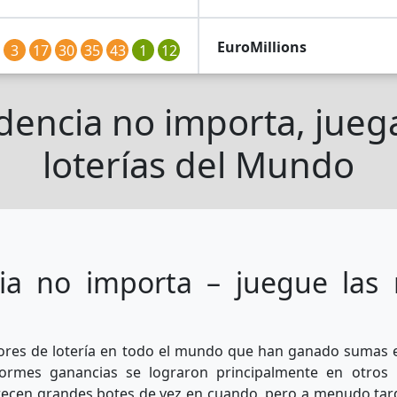
EuroMillions
3
17
30
35
43
1
12
idencia no importa, jueg
Lotto-6aus49
12
22
24
33
38
loterías del Mundo
Megasena
3
9
14
19
22
26
Set-For-Life
11
15
30
32
42
38
43
ia no importa – juegue las 
Thunderball
2
11
20
33
74
83
15
dores de lotería en todo el mundo que han ganado sumas
25
30
34
46
50
1
12
ormes ganancias se lograron principalmente en otros 
arecen grandes botes de vez en cuando, pero a menudo tar