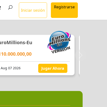
Registrarse
Iniciar sesión
uroMillions-Eu
EuroMilli
110.000.000,00
€109.707.
Siguiente
i Aug 07 2026
Jugar Ahora
Fri Aug 07 202