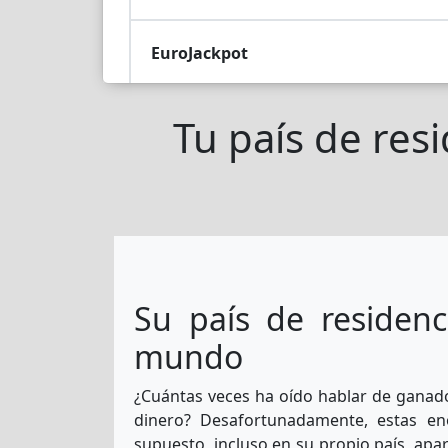
EuroJackpot
Tu país de res
Lotto Fr
La-Primitiva
Sat-Lotto-AU
3
Su país de residenc
Superenalotto
mundo
¿Cuántas veces ha oído hablar de gana
EuroMillions-Eu
dinero? Desafortunadamente, estas en
supuesto, incluso en su propio país, ap