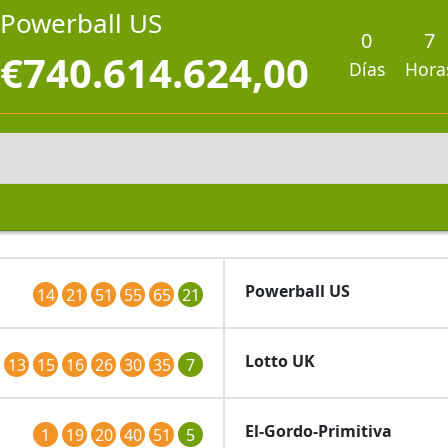
Powerball US
0
7
€740.614.624,00
Días
Hora
Powerball US
14
21
51
55
65
21
Lotto UK
13
15
16
26
30
35
7
El-Gordo-Primitiva
1
19
20
40
51
5