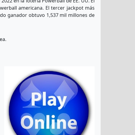
2022 en la lotería Powerball de EE. UU. El
werball americana. El tercer jackpot más
nado ganador obtuvo 1,537 mil millones de
ea.