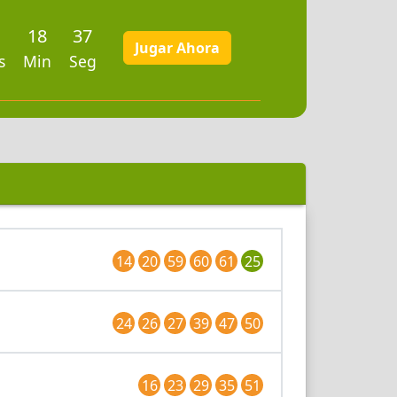
18
36
Jugar Ahora
s
Min
Seg
14
20
59
60
61
25
24
26
27
39
47
50
16
23
29
35
51