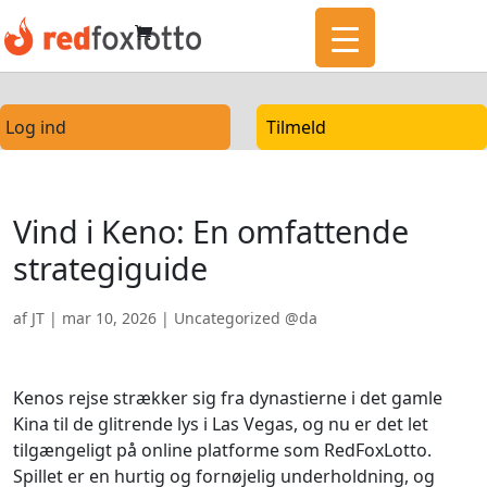
Log ind
Tilmeld
Vind i Keno: En omfattende
strategiguide
af
JT
|
mar 10, 2026
|
Uncategorized @da
Kenos rejse strækker sig fra dynastierne i det gamle
Kina til de glitrende lys i Las Vegas, og nu er det let
tilgængeligt på online platforme som RedFoxLotto.
Spillet er en hurtig og fornøjelig underholdning, og