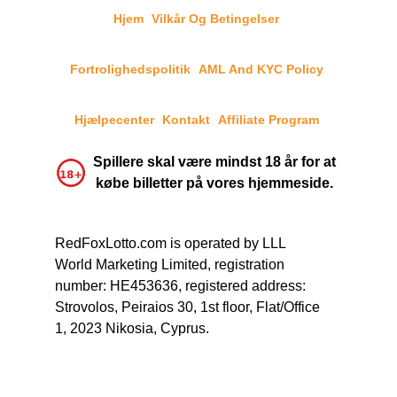
Hjem
Vilkår Og Betingelser
Fortrolighedspolitik
AML And KYC Policy
Hjælpecenter
Kontakt
Affiliate Program
Spillere skal være mindst 18 år for at
købe billetter på vores hjemmeside.
RedFoxLotto.com is operated by LLL
World Marketing Limited, registration
number: HE453636, registered address:
Strovolos, Peiraios 30, 1st floor, Flat/Office
1, 2023 Nikosia, Cyprus.