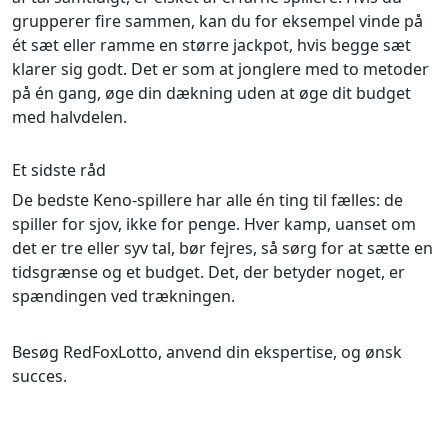
grupperer fire sammen, kan du for eksempel vinde på
ét sæt eller ramme en større jackpot, hvis begge sæt
klarer sig godt. Det er som at jonglere med to metoder
på én gang, øge din dækning uden at øge dit budget
med halvdelen.
Et sidste råd
De bedste Keno-spillere har alle én ting til fælles: de
spiller for sjov, ikke for penge. Hver kamp, ​​uanset om
det er tre eller syv tal, bør fejres, så sørg for at sætte en
tidsgrænse og et budget. Det, der betyder noget, er
spændingen ved trækningen.
Besøg RedFoxLotto, anvend din ekspertise, og ønsk
succes.