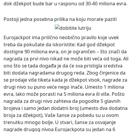
dok džekpot bude bar u rasponu od 30-40 miliona evra.
Postoji jedna posebna prilika na koju morate paziti
Eurojackpot ima prilično neobično pravilo koje uvek
treba da pokušate da iskoristite: Kad god džekpot
dostigne 90 miliona evra, on je ograničen – što znači da
nagrada za prvi nivo nikad ne može biti veća od toga. Ali
ono što se tada događa je da će sva pristigla sredstva
biti dodata nagradama drugog reda. Zbog činjenice da
se prodaje više tiketa kada je džekpot visok, nagrade za
drugi nivo su puno veće nego inače. Umesto 1 miliona
evra, lako može porasti na 5 miliona evra ili više. Pošto
nagrada za drugi nivo zahteva da pogodite 5 glavnih
brojeva i samo jedan dodatni broj (umesto dva dodatna
broja za džekpot), Vaše šanse za pobedu su u ovom
trenutku mnogo bolje. U stvari, šanse za osvajanje
nagrade drugog nivoa Eurojackpota su jedan na 6