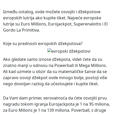
Između ostalog, ovde možete osvojiti i džekpotove
evropskih lutrija ako kupite tiket. Najveće evropske
lutrije su Euro Millions, Eurojackpot, Superenalotto i El
Gordo La Primitiva.
Koje su prednosti evropskih džekpotova?
Ako gledate samo iznose džekpota, videt ćete da su
znatno manji u odnosu na Powerball ili Mega Millions.
Ali kad uzmete u obzir da su matematičke šanse da se
zapravo osvoji džekpot ovde mnogo bolje, postoji više
nego dovoljan razlog da učestvujete i kupite tiket.
Da Vam dam primer, verovatnoća da ćete osvojiti prvu
nagradu tokom igranja Eurojackpota je 1 na 95 miliona,
za Euro Milions je 1 na 139 miliona. Poverball, s druge