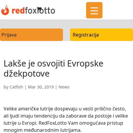
Prijava
Registracija
Lakše je osvojiti Evropske
džekpotove
by
Catfish
|
Mar 30, 2019
|
News
Velike američke lutrije dospevaju u vesti prilično često,
ali ljudi imaju tendenciju da zaborave da postoje i velike
lutrije u Evropi. RedFoxLotto Vam omogućava pristup
mnogim međunarodnim lutrijama.