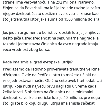
strane, ima verovatnoću 1 na 292 miliona. Naravno,
činjenica da Poverball ima lošije izglede razlog je zašto
njegov džekpot često dostiže neverovatne iznose kao
što je trenutna istorijska suma od 1500 miliona dolara.
Još jedan argument u korist evropskih lutrija je njihova
nešto jača usredsređenost na sekundarne nagrade, a
takođe i jednostavna činjenica da evro nagrade imaju
veću vrednost zbog kursa.
Kada ima smisla igrati evropske lutrije?
Predlažemo da redovno proveravate trenutne veličine
džekpota. Ovde na RedFokLotto to možete učiniti na
vrlo jednostavan način. Obično ćete uvek hteti odabrati
lutriju koja nudi najveću prvu nagradu u vreme kada
želite igrati. S obzirom na činjenicu da je minimalni
džekpot za velike američke lutrije 40 miliona, pre nego
što igrate bilo koju drugu lutriju ima smisla sačekati