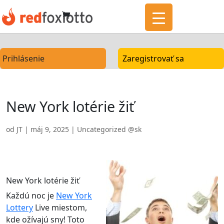
Prihlásenie
Zaregistrovať sa
New York lotérie žiť
od
JT
|
máj 9, 2025
|
Uncategorized @sk
New York lotérie žiť
Každú noc je
New York
Lottery
Live miestom,
kde ožívajú sny! Toto