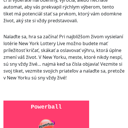
či si vyberáte narodeniny, výročia, alebo necháte
automat, aby vás prekvapil rýchlym výberom, tento
tiket má potenciál stať sa prvkom, ktorý vám odomkne
život, aký ste si vždy predstavovali.
Nalaďte sa, hra sa začína! Pri najbližšom živom vysielaní
lotérie New York Lottery Live možno budete mať
príležitosť kričať, skákať a oslavovať výhru, ktorá úplne
zmení váš život. V New Yorku, meste, ktoré nikdy nespí,
sú sny vždy živé… najmä keď sa čísla objavia! Vezmite si
svoj tiket, vezmite svojich priateľov a nalaďte sa, pretože
v New Yorku sú sny vždy živé!