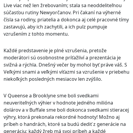
Live viac než len žrebovaním; stala sa neoddeliteľnou
súčasťou rutiny Newyorčanov. Pri čakaní na výherné
čísla sa rodiny, priatelia a dokonca aj celé pracovné tímy
zastavujú, aby ich zachytili, a ich pulz pumpuje
vzrušením z tohto momentu.
Každé predstavenie je plné vzrušenia, pretože
moderátori sú osobnostne príťažliví a prezentácia je
svižná a rýchla. Dnešný večer by mohol byť práve váš. S
Veľkými snami a veľkými víťazmi sa vzrušenie v priebehu
niekoľkých posledných mesiacov len zvýšilo.
V Queense a Brooklyne sme boli svedkami
neuveriteľných výhier v hodnote jedného milióna
dolárov a v Buffale sme boli dokonca svedkami stieracej
výhry, ktorá prekonala rekordné hodnoty! Možno aj
príbeh o handrách, ktoré sa budú dediť z generácie na
generáciu; každý žreb má svoj príbeh a každé