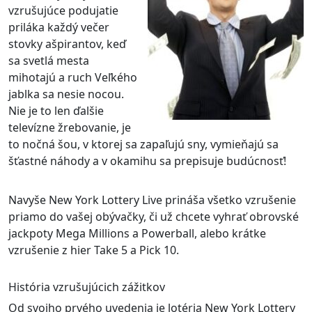
vzrušujúce podujatie
priláka každý večer
stovky ašpirantov, keď
sa svetlá mesta
mihotajú a ruch Veľkého
jablka sa nesie nocou.
Nie je to len ďalšie
televízne žrebovanie, je
to nočná šou, v ktorej sa zapaľujú sny, vymieňajú sa
šťastné náhody a v okamihu sa prepisuje budúcnosť!
Navyše New York Lottery Live prináša všetko vzrušenie
priamo do vašej obývačky, či už chcete vyhrať obrovské
jackpoty Mega Millions a Powerball, alebo krátke
vzrušenie z hier Take 5 a Pick 10.
História vzrušujúcich zážitkov
Od svojho prvého uvedenia je lotéria New York Lottery