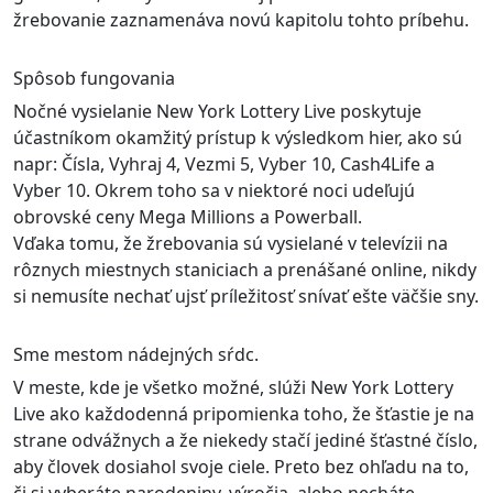
žrebovanie zaznamenáva novú kapitolu tohto príbehu.
Spôsob fungovania
Nočné vysielanie New York Lottery Live poskytuje
účastníkom okamžitý prístup k výsledkom hier, ako sú
napr: Čísla, Vyhraj 4, Vezmi 5, Vyber 10, Cash4Life a
Vyber 10. Okrem toho sa v niektoré noci udeľujú
obrovské ceny Mega Millions a Powerball.
Vďaka tomu, že žrebovania sú vysielané v televízii na
rôznych miestnych staniciach a prenášané online, nikdy
si nemusíte nechať ujsť príležitosť snívať ešte väčšie sny.
Sme mestom nádejných sŕdc.
V meste, kde je všetko možné, slúži New York Lottery
Live ako každodenná pripomienka toho, že šťastie je na
strane odvážnych a že niekedy stačí jediné šťastné číslo,
aby človek dosiahol svoje ciele. Preto bez ohľadu na to,