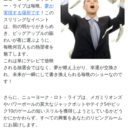
ー・ライブは毎晩、
夢が
実現する場所です
！この
スリリングなイベント
は、街の明かりがきらめ
き、ビッグアップルの賑
わいが夜に運ぶように、
毎晩何百人もの熱望者を
魅了します。
これは単にテレビで放映
される抽選会ではなく、夢が燃え上がり、幸運が交換さ
れ、未来が一瞬にして書き換えられる毎晩のショーなので
す！
さらに、ニューヨーク・ロト・ライブは、メガミリオンズ
やパワーボールの莫大なジャックポットやテイク5やピッ
ク10のゲームの短いスリルを獲得しようとしているかどう
かにかかわらず、すべての興奮をあなたのリビングルーム
にお届けします。