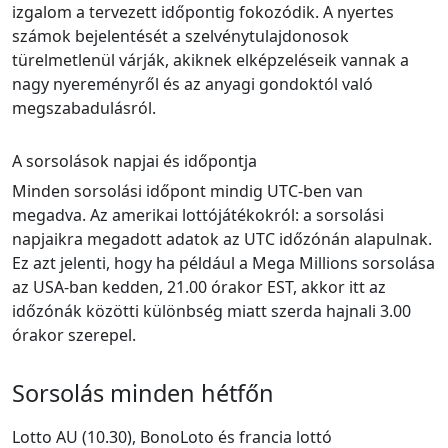
izgalom a tervezett időpontig fokozódik. A nyertes
számok bejelentését a szelvénytulajdonosok
türelmetlenül várják, akiknek elképzeléseik vannak a
nagy nyereményről és az anyagi gondoktól való
megszabadulásról.
A sorsolások napjai és időpontja
Minden sorsolási időpont mindig UTC-ben van
megadva. Az amerikai lottójátékokról: a sorsolási
napjaikra megadott adatok az UTC időzónán alapulnak.
Ez azt jelenti, hogy ha például a Mega Millions sorsolása
az USA-ban kedden, 21.00 órakor EST, akkor itt az
időzónák közötti különbség miatt szerda hajnali 3.00
órakor szerepel.
Sorsolás minden hétfőn
Lotto AU (10.30), BonoLoto és francia lottó