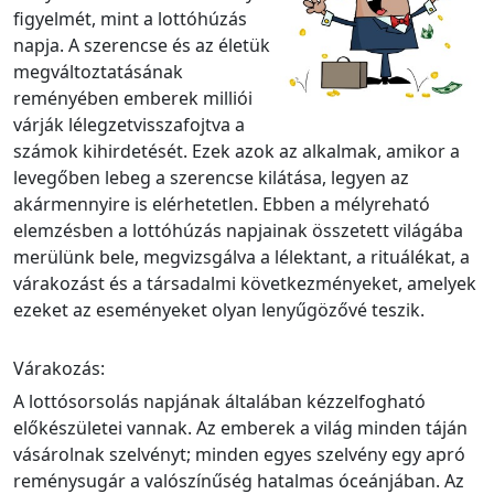
figyelmét, mint a lottóhúzás
napja. A szerencse és az életük
megváltoztatásának
reményében emberek milliói
várják lélegzetvisszafojtva a
számok kihirdetését. Ezek azok az alkalmak, amikor a
levegőben lebeg a szerencse kilátása, legyen az
akármennyire is elérhetetlen. Ebben a mélyreható
elemzésben a lottóhúzás napjainak összetett világába
merülünk bele, megvizsgálva a lélektant, a rituálékat, a
várakozást és a társadalmi következményeket, amelyek
ezeket az eseményeket olyan lenyűgözővé teszik.
Várakozás:
A lottósorsolás napjának általában kézzelfogható
előkészületei vannak. Az emberek a világ minden táján
vásárolnak szelvényt; minden egyes szelvény egy apró
reménysugár a valószínűség hatalmas óceánjában. Az