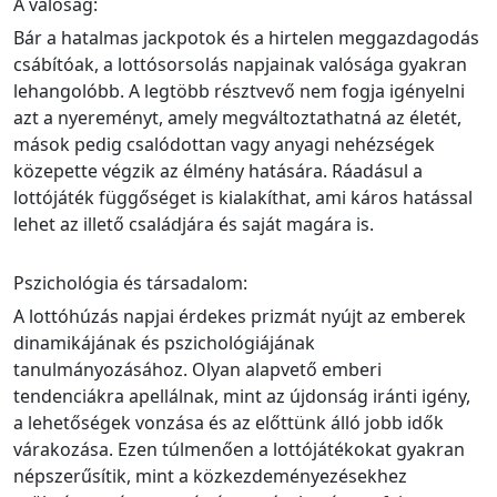
A valóság:
Bár a hatalmas jackpotok és a hirtelen meggazdagodás
csábítóak, a lottósorsolás napjainak valósága gyakran
lehangolóbb. A legtöbb résztvevő nem fogja igényelni
azt a nyereményt, amely megváltoztathatná az életét,
mások pedig csalódottan vagy anyagi nehézségek
közepette végzik az élmény hatására. Ráadásul a
lottójáték függőséget is kialakíthat, ami káros hatással
lehet az illető családjára és saját magára is.
Pszichológia és társadalom:
A lottóhúzás napjai érdekes prizmát nyújt az emberek
dinamikájának és pszichológiájának
tanulmányozásához. Olyan alapvető emberi
tendenciákra apellálnak, mint az újdonság iránti igény,
a lehetőségek vonzása és az előttünk álló jobb idők
várakozása. Ezen túlmenően a lottójátékokat gyakran
népszerűsítik, mint a közkezdeményezésekhez