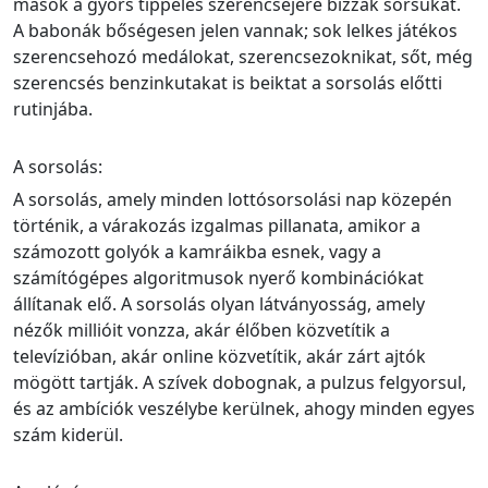
mások a gyors tippelés szerencséjére bízzák sorsukat.
A babonák bőségesen jelen vannak; sok lelkes játékos
szerencsehozó medálokat, szerencsezoknikat, sőt, még
szerencsés benzinkutakat is beiktat a sorsolás előtti
rutinjába.
A sorsolás:
A sorsolás, amely minden lottósorsolási nap közepén
történik, a várakozás izgalmas pillanata, amikor a
számozott golyók a kamráikba esnek, vagy a
számítógépes algoritmusok nyerő kombinációkat
állítanak elő. A sorsolás olyan látványosság, amely
nézők millióit vonzza, akár élőben közvetítik a
televízióban, akár online közvetítik, akár zárt ajtók
mögött tartják. A szívek dobognak, a pulzus felgyorsul,
és az ambíciók veszélybe kerülnek, ahogy minden egyes
szám kiderül.