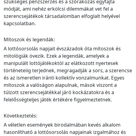
szükséges pénzszerzés és a szórakozás egyfajta
módját, ami nehéz erkölcsi dilemmákat vet fel a
szerencsejátékok társadalomban elfoglalt helyével
kapcsolatban.
Mítoszok és legendák:
A lottósorsolás napjait évszázadok óta mítoszok és
mitológiák övezik. Ezek a legendák, amelyek a
manipulált lottójátékoktól az elátkozott nyertesek
történeteiig terjednek, megragadják a sors, a szerencse
és az ismeretlen iránti kollektív vonzalmunkat. Egyes
mítoszok a valóságon alapulnak, mások viszont a
túlzott szerencsejátékkal járó kockázatokra és a
felelősségteljes játék értékére figyelmeztetnek.
Következtetés:
A véletlen események birodalmában kevés alkalom
hasonlítható a lottósorsolás napjainak izgalmához és