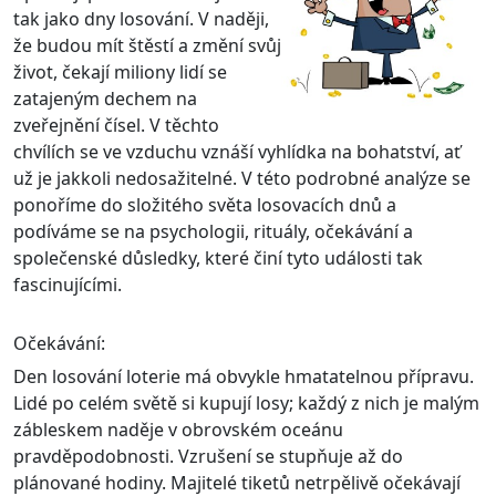
tak jako dny losování. V naději,
že budou mít štěstí a změní svůj
život, čekají miliony lidí se
zatajeným dechem na
zveřejnění čísel. V těchto
chvílích se ve vzduchu vznáší vyhlídka na bohatství, ať
už je jakkoli nedosažitelné. V této podrobné analýze se
ponoříme do složitého světa losovacích dnů a
podíváme se na psychologii, rituály, očekávání a
společenské důsledky, které činí tyto události tak
fascinujícími.
Očekávání:
Den losování loterie má obvykle hmatatelnou přípravu.
Lidé po celém světě si kupují losy; každý z nich je malým
zábleskem naděje v obrovském oceánu
pravděpodobnosti. Vzrušení se stupňuje až do
plánované hodiny. Majitelé tiketů netrpělivě očekávají