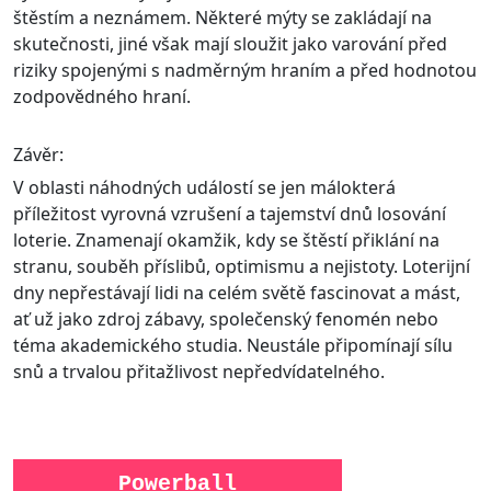
štěstím a neznámem. Některé mýty se zakládají na
skutečnosti, jiné však mají sloužit jako varování před
riziky spojenými s nadměrným hraním a před hodnotou
zodpovědného hraní.
Závěr:
V oblasti náhodných událostí se jen málokterá
příležitost vyrovná vzrušení a tajemství dnů losování
loterie. Znamenají okamžik, kdy se štěstí přiklání na
stranu, souběh příslibů, optimismu a nejistoty. Loterijní
dny nepřestávají lidi na celém světě fascinovat a mást,
ať už jako zdroj zábavy, společenský fenomén nebo
téma akademického studia. Neustále připomínají sílu
snů a trvalou přitažlivost nepředvídatelného.