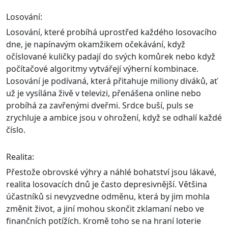
Losování:
Losování, které probíhá uprostřed každého losovacího
dne, je napínavým okamžikem očekávání, když
očíslované kuličky padají do svých komůrek nebo když
počítačové algoritmy vytvářejí výherní kombinace.
Losování je podívaná, která přitahuje miliony diváků, ať
už je vysílána živě v televizi, přenášena online nebo
probíhá za zavřenými dveřmi. Srdce buší, puls se
zrychluje a ambice jsou v ohrožení, když se odhalí každé
číslo.
Realita:
Přestože obrovské výhry a náhlé bohatství jsou lákavé,
realita losovacích dnů je často depresivnější. Většina
účastníků si nevyzvedne odměnu, která by jim mohla
změnit život, a jiní mohou skončit zklamaní nebo ve
finančních potížích. Kromě toho se na hraní loterie