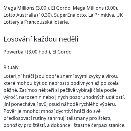
Mega Millions (3.00 ), El Gordo, Mega Millions (3.00),
Lotto Australia (10.30), SuperEnalotto, La Primitiva, UK
Lottery a Francouzská loterie.
Losování každou neděli
Powerball (3.00 hod.), El Gordo
Rituály:
Loterijní hráči jsou dobře známí svými zvyky a vírou,
které mohou být od naprosto podivných až po zcela
běžné. Zatímco někteří si pečlivě vybírají čísla podle
výročí, narozenin nebo jiných pozoruhodných událostí,
jiní ponechávají svůj osud náhodě rychlého výběru.
Pověr je mnoho; mnozí dychtiví hráči do své
předlosovací rutiny zahrnují talismany pro štěstí,
ponožky pro štěstí, a dokonce i šťastné čerpací stanice.