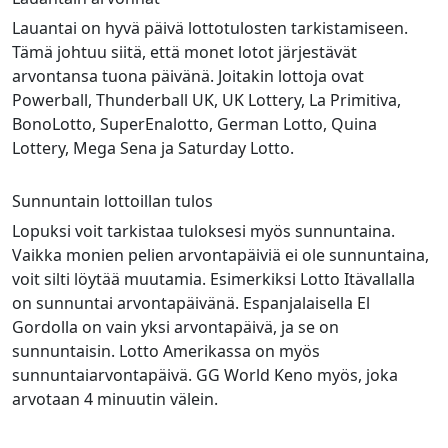
Lauantai on hyvä päivä lottotulosten tarkistamiseen.
Tämä johtuu siitä, että monet lotot järjestävät
arvontansa tuona päivänä. Joitakin lottoja ovat
Powerball, Thunderball UK, UK Lottery, La Primitiva,
BonoLotto, SuperEnalotto, German Lotto, Quina
Lottery, Mega Sena ja Saturday Lotto.
Sunnuntain lottoillan tulos
Lopuksi voit tarkistaa tuloksesi myös sunnuntaina.
Vaikka monien pelien arvontapäiviä ei ole sunnuntaina,
voit silti löytää muutamia. Esimerkiksi Lotto Itävallalla
on sunnuntai arvontapäivänä. Espanjalaisella El
Gordolla on vain yksi arvontapäivä, ja se on
sunnuntaisin. Lotto Amerikassa on myös
sunnuntaiarvontapäivä. GG World Keno myös, joka
arvotaan 4 minuutin välein.