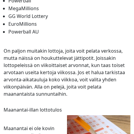
Powerball
MegaMillions
GG World Lottery
EuroMillions
Powerball AU
On paljon muitakin lottoja, joita voit pelata verkossa,
mutta näissä on houkuttelevat jättipotit. Joissakin
lottopeleissä on viikoittaiset arvonnat, kun taas toiset
arvotaan useita kertoja viikossa. Jos et halua tarkistaa
arvonta-aikatauluja koko viikkoa, voit valita yhden
viikonpäivän. Alla on pelejä, joita voit pelata
maanantaista sunnuntaihin.
Maanantai-illan lottotulos
Maanantai ei ole kovin