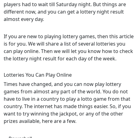
players had to wait till Saturday night. But things are
different now, and you can get a lottery night result
almost every day.
If you are new to playing lottery games, then this article
is for you. We will share a list of several lotteries you
can play online. Then we will let you know how to check
the lottery night result for each day of the week.
Lotteries You Can Play Online
Times have changed, and you can now play lottery
games from almost any part of the world. You do not
have to live in a country to play a lotto game from that
country. The internet has made things easier. So, if you
want to try winning the jackpot, or any of the other
prizes available, here are a few.