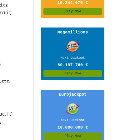
είτε
 εσάς
ψετε.
. Γι’
,