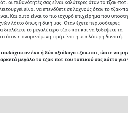
ότι οι πιθανότητές σας είναι καλύτερες όταν το τζακ-ποτ 
ειτουργεί είναι να επενδύετε σε λαχνούς όταν το τζακ-π
είναι. Και αυτό είναι το πιο ισχυρό επιχείρημα που υποστη
χνών λόττο όπως η δική μας. Όταν έχετε περισσότερες
να διαλέξετε το μεγαλύτερο τζακ-ποτ και να ξοδέψετε τα
ττο όταν η αναμενόμενη τιμή είναι η υψηλότερη δυνατή.
 τουλάχιστον ένα ή δύο αξιόλογα τζακ-ποτ, ώστε να μη
 αρκετά μεγάλο το τζακ-ποτ του τοπικού σας λόττο για 