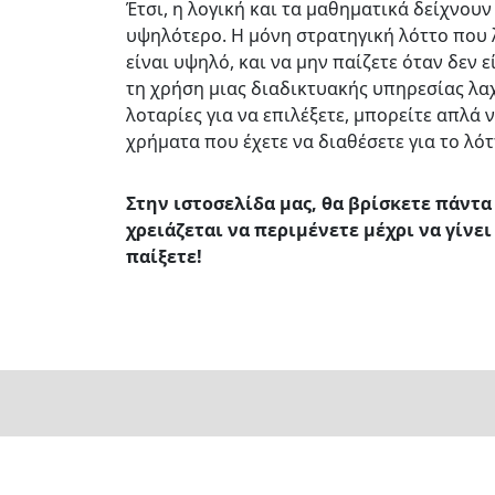
Έτσι, η λογική και τα μαθηματικά δείχνουν 
υψηλότερο. Η μόνη στρατηγική λόττο που λ
είναι υψηλό, και να μην παίζετε όταν δεν 
τη χρήση μιας διαδικτυακής υπηρεσίας λα
λοταρίες για να επιλέξετε, μπορείτε απλά 
χρήματα που έχετε να διαθέσετε για το λό
Στην ιστοσελίδα μας, θα βρίσκετε πάντα
χρειάζεται να περιμένετε μέχρι να γίνει
παίξετε!