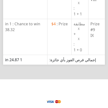
X
:
1 + 1
Prize
مطابقة
Prize :
$4
Chance to win :
1 in
X
38.32
#9
+
IX
X
:
0 + 1
إجمالي فرص الفوز بأي جائزة:
1 in 24.87