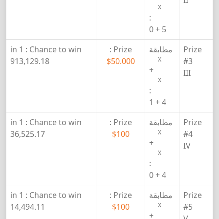
II
X
:
5 + 0
Prize
مطابقة
Prize :
Chance to win :
1 in
X
913,129.18
$50.000
#3
+
III
X
:
4 + 1
Prize
مطابقة
Prize :
Chance to win :
1 in
X
36,525.17
$100
#4
+
IV
X
:
4 + 0
Prize
مطابقة
Prize :
Chance to win :
1 in
X
14,494.11
$100
#5
+
V