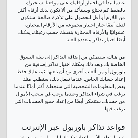
عندما تبدأ في اختيار أرقامك على موقعنا، سنخبرك
بالضبط كم تحتاج وسنتأكد من ألا تكون لديك أرقام أكثر
من اللازم أو أقل للحصول على تذكرة صالحة. ستكون
لديك أيضًا خيار اختيار مجموعة من الأرقام المختارة
عشوائيًا والأرقام المختارة بنفسك حسب رغبتك. يمكنك
أيضًا اختيار تذاكر متعددة للعبة.
من هناك، ستتمكن من إضافة التذاكر إلى سلة التسوق
الخاصة بك وبعد ذلك يمكنك اختيار تذاكر إضافية من
باوربول أو من ألعاب أخرى تود أن تلعبها. ثم، عليك فقط
إعداد حسابك الخاص. عندما تفعل ذلك، سنطلب منك
بعض المعلومات الشخصية التي ستجعلك أكثر أمانًا عندما
ترغب في شراء التذاكر وعندما ترغب في سحب الأموال
من حسابك. ستتمكن أيضًا من إعداد جميع الحسابات التي
ترغب فيها.
قواعد تذاكر باوربول عبر الإنترنت
عندما يتعلق الأمر بإعداد تذكرتك لباوربول، تريد معرفة