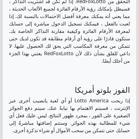
التحقق من RedFoxLotto. إذا لم تكن قد اشتريت التذاكر ،
فسيظل بإمكانك رؤية الأرقام الفائزة لجميع الألعاب الحديثة ،
مما يعني أنه يمكنك معرفة أفضل الاحتمالات بالنسبة لك. إذا
لعبت بالفعل ، فيمكنك تسجيل الدخول مباشرة إلى حسابك
لمعرفة الأرقام الفائزة وكيفية مقارنة التذاكر الخاصة بك.
ستكون قادرًا على رؤية أي أرقام مطابقة قد تكون لديك حتى
تتمكن من معرفة المكاسب التي يحق لك الحصول عليها. لا
داعي للقلق بشأن ذلك لأن RedFoxLotto يعتني بهذا الجزء
من أجلك أيضًا.
الفوز بلوتو أمريكا
إذا ربحت Lotto America أو أي لعبة يانصيب أخرى عبر
الإنترنت ، فسيتم الاهتمام بها نيابةً عنك. سيتم دفع الجوائز
الصغيرة على الفور ، بمجرد ظهور النتائج. ليس عليك فعل أي
شيء للمطالبة بهذه الجوائز. وستتم إضافتها مباشرةً إلى
حسابك حتى تتمكن من سحب الأموال أو شراء تذكرة أخرى.