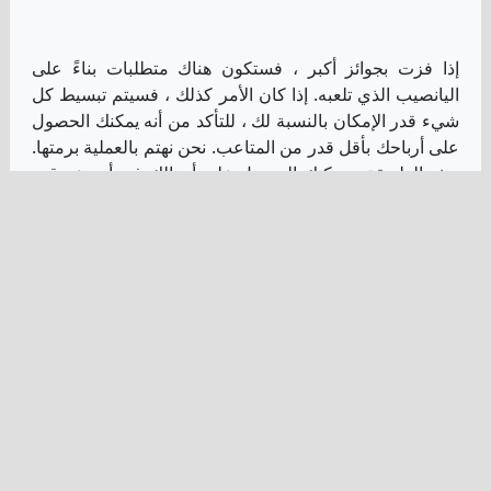
إذا فزت بجوائز أكبر ، فستكون هناك متطلبات بناءً على
اليانصيب الذي تلعبه. إذا كان الأمر كذلك ، فسيتم تبسيط كل
شيء قدر الإمكان بالنسبة لك ، للتأكد من أنه يمكنك الحصول
على أرباحك بأقل قدر من المتاعب. نحن نهتم بالعملية برمتها.
بهذه الطريقة ، يمكنك الحصول على أموالك في أسرع وقت
ممكن.
للحصول على جوائز الفوز بالجائزة الكبرى ، ستحتاج إلى ملء
بعض الأوراق أو إرسال شكل من أشكال التحقق. إذا كان الأمر
كذلك ، فإن RedFoxLotto يجعل من السهل عليك معرفة ما
يجب فعله. وهذا ينطبق على أي لعبة يانصيب قد تربحها من
Lotto America إلى أي لعبة أخرى متوفرة على الموقع.