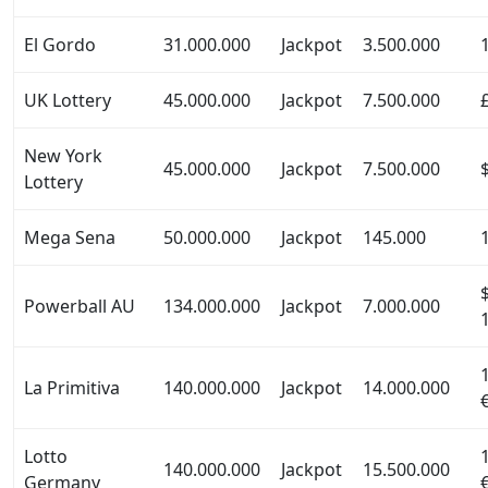
El Gordo
31.000.000
Jackpot
3.500.000
UK Lottery
45.000.000
Jackpot
7.500.000
New York
45.000.000
Jackpot
7.500.000
Lottery
Mega Sena
50.000.000
Jackpot
145.000
Powerball AU
134.000.000
Jackpot
7.000.000
La Primitiva
140.000.000
Jackpot
14.000.000
Lotto
140.000.000
Jackpot
15.500.000
Germany