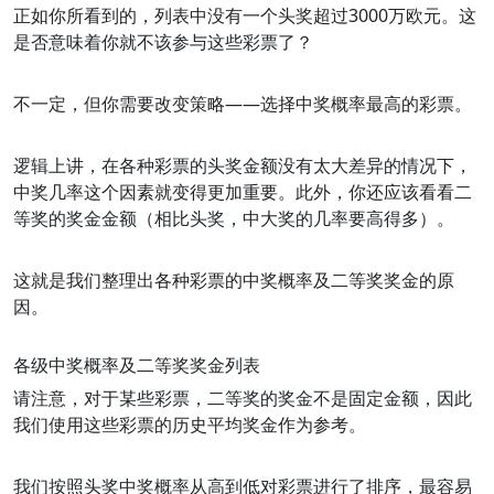
正如你所看到的，列表中没有一个头奖超过3000万欧元。这
是否意味着你就不该参与这些彩票了？
不一定，但你需要改变策略——选择中奖概率最高的彩票。
逻辑上讲，在各种彩票的头奖金额没有太大差异的情况下，
中奖几率这个因素就变得更加重要。此外，你还应该看看二
等奖的奖金金额（相比头奖，中大奖的几率要高得多）。
这就是我们整理出各种彩票的中奖概率及二等奖奖金的原
因。
各级中奖概率及二等奖奖金列表
请注意，对于某些彩票，二等奖的奖金不是固定金额，因此
我们使用这些彩票的历史平均奖金作为参考。
我们按照头奖中奖概率从高到低对彩票进行了排序，最容易