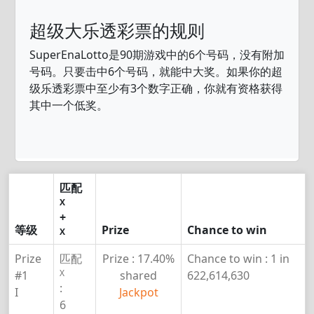
超级大乐透彩票的规则
SuperEnaLotto是90期游戏中的6个号码，没有附加
号码。只要击中6个号码，就能中大奖。如果你的超
级乐透彩票中至少有3个数字正确，你就有资格获得
其中一个低奖。
匹配
X
+
等级
Prize
Chance to win
X
Prize
匹配
Prize :
17.40%
Chance to win :
1 in
X
#1
shared
622,614,630
:
I
Jackpot
6