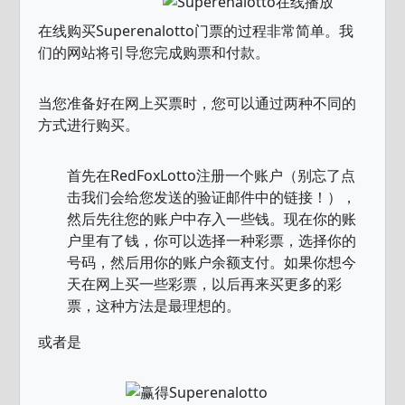
在线购买Superenalotto门票的过程非常简单。我
们的网站将引导您完成购票和付款。
当您准备好在网上买票时，您可以通过两种不同的
方式进行购买。
首先在RedFoxLotto注册一个账户（别忘了点
击我们会给您发送的验证邮件中的链接！），
然后先往您的账户中存入一些钱。现在你的账
户里有了钱，你可以选择一种彩票，选择你的
号码，然后用你的账户余额支付。如果你想今
天在网上买一些彩票，以后再来买更多的彩
票，这种方法是最理想的。
或者是