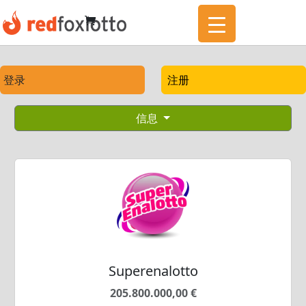
登录
注册
信息
Superenalotto
205.800.000,00 €