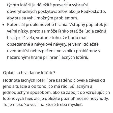
týchto lotérií je dôležité preveriť a vybrať si
dôveryhodných poskytovateľov, ako je RedFoxLotto,
aby ste sa vyhli možným problémom.
Potenciál problémového hrania: Vstupný poplatok je
veľmi nízky, preto sa môže ľahko stať, že ľudia začnú
hrať príliš veľa, vrátane toho, že budú mať
obsedantné a návykové návyky. Je veľmi dôležité
uvedomiť si nebezpečenstvo vzniku problémov s
hazardnými hrami pri hraní lacných lotérií.
Oplatí sa hrať lacné lotérie?
Hodnota lacných lotérií pre každého človeka závisí od
jeho situácie a od toho, čo má rád. Sú lacným a
jednoduchým spôsobom, ako sa zapojiť do vzrušujúcich
lotériových hier, ale je dôležité poznať možné nevýhody.
Tu je niekoľko vecí, na ktoré treba myslieť: