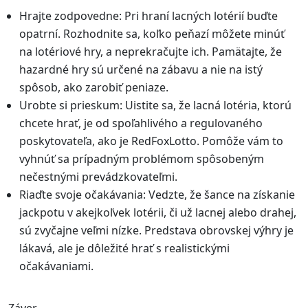
Hrajte zodpovedne: Pri hraní lacných lotérií buďte
opatrní. Rozhodnite sa, koľko peňazí môžete minúť
na lotériové hry, a neprekračujte ich. Pamätajte, že
hazardné hry sú určené na zábavu a nie na istý
spôsob, ako zarobiť peniaze.
Urobte si prieskum: Uistite sa, že lacná lotéria, ktorú
chcete hrať, je od spoľahlivého a regulovaného
poskytovateľa, ako je RedFoxLotto. Pomôže vám to
vyhnúť sa prípadným problémom spôsobeným
nečestnými prevádzkovateľmi.
Riaďte svoje očakávania: Vedzte, že šance na získanie
jackpotu v akejkoľvek lotérii, či už lacnej alebo drahej,
sú zvyčajne veľmi nízke. Predstava obrovskej výhry je
lákavá, ale je dôležité hrať s realistickými
očakávaniami.