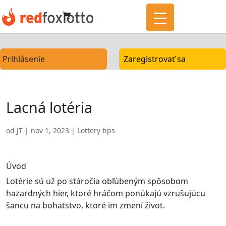
Prihlásenie
Zaregistrovať sa
Lacná lotéria
od
JT
|
nov 1, 2023
|
Lottery tips
Úvod
Lotérie sú už po stáročia obľúbeným spôsobom
hazardných hier, ktoré hráčom ponúkajú vzrušujúcu
šancu na bohatstvo, ktoré im zmení život.