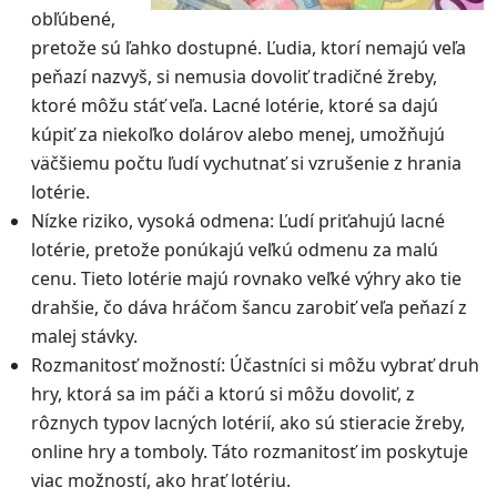
obľúbené,
pretože sú ľahko dostupné. Ľudia, ktorí nemajú veľa
peňazí nazvyš, si nemusia dovoliť tradičné žreby,
ktoré môžu stáť veľa. Lacné lotérie, ktoré sa dajú
kúpiť za niekoľko dolárov alebo menej, umožňujú
väčšiemu počtu ľudí vychutnať si vzrušenie z hrania
lotérie.
Nízke riziko, vysoká odmena: Ľudí priťahujú lacné
lotérie, pretože ponúkajú veľkú odmenu za malú
cenu. Tieto lotérie majú rovnako veľké výhry ako tie
drahšie, čo dáva hráčom šancu zarobiť veľa peňazí z
malej stávky.
Rozmanitosť možností: Účastníci si môžu vybrať druh
hry, ktorá sa im páči a ktorú si môžu dovoliť, z
rôznych typov lacných lotérií, ako sú stieracie žreby,
online hry a tomboly. Táto rozmanitosť im poskytuje
viac možností, ako hrať lotériu.