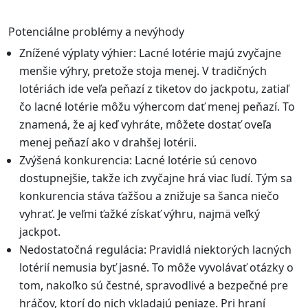
Potenciálne problémy a nevýhody
Znížené výplaty výhier: Lacné lotérie majú zvyčajne
menšie výhry, pretože stoja menej. V tradičných
lotériách ide veľa peňazí z tiketov do jackpotu, zatiaľ
čo lacné lotérie môžu výhercom dať menej peňazí. To
znamená, že aj keď vyhráte, môžete dostať oveľa
menej peňazí ako v drahšej lotérii.
Zvýšená konkurencia: Lacné lotérie sú cenovo
dostupnejšie, takže ich zvyčajne hrá viac ľudí. Tým sa
konkurencia stáva ťažšou a znižuje sa šanca niečo
vyhrať. Je veľmi ťažké získať výhru, najmä veľký
jackpot.
Nedostatočná regulácia: Pravidlá niektorých lacných
lotérií nemusia byť jasné. To môže vyvolávať otázky o
tom, nakoľko sú čestné, spravodlivé a bezpečné pre
hráčov, ktorí do nich vkladajú peniaze. Pri hraní