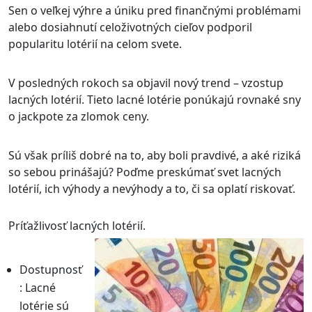
Sen o veľkej výhre a úniku pred finančnými problémami
alebo dosiahnutí celoživotných cieľov podporil
popularitu lotérií na celom svete.
V posledných rokoch sa objavil nový trend – vzostup
lacných lotérií. Tieto lacné lotérie ponúkajú rovnaké sny
o jackpote za zlomok ceny.
Sú však príliš dobré na to, aby boli pravdivé, a aké riziká
so sebou prinášajú? Poďme preskúmať svet lacných
lotérií, ich výhody a nevýhody a to, či sa oplatí riskovať.
Príťažlivosť lacných lotérií.
Dostupnosť
: Lacné
lotérie sú