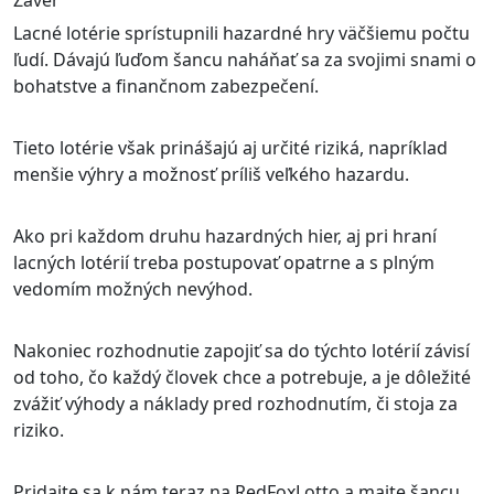
Záver
Lacné lotérie sprístupnili hazardné hry väčšiemu počtu
ľudí. Dávajú ľuďom šancu naháňať sa za svojimi snami o
bohatstve a finančnom zabezpečení.
Tieto lotérie však prinášajú aj určité riziká, napríklad
menšie výhry a možnosť príliš veľkého hazardu.
Ako pri každom druhu hazardných hier, aj pri hraní
lacných lotérií treba postupovať opatrne a s plným
vedomím možných nevýhod.
Nakoniec rozhodnutie zapojiť sa do týchto lotérií závisí
od toho, čo každý človek chce a potrebuje, a je dôležité
zvážiť výhody a náklady pred rozhodnutím, či stoja za
riziko.
Pridajte sa k nám teraz na RedFoxLotto a majte šancu