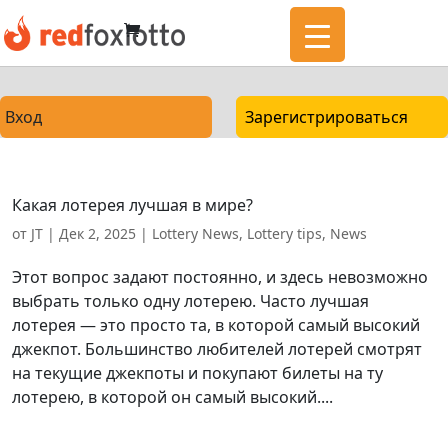
Вход
Зарегистрироваться
Какая лотерея лучшая в мире?
от
JT
|
Дек 2, 2025
|
Lottery News
,
Lottery tips
,
News
Этот вопрос задают постоянно, и здесь невозможно
выбрать только одну лотерею. Часто лучшая
лотерея — это просто та, в которой самый высокий
джекпот. Большинство любителей лотерей смотрят
на текущие джекпоты и покупают билеты на ту
лотерею, в которой он самый высокий....