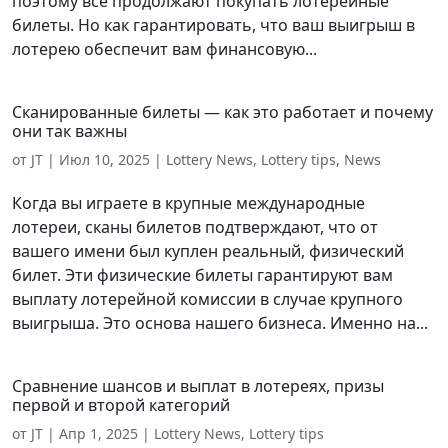
поэтому все продолжают покупать лотерейные
билеты. Но как гарантировать, что ваш выигрыш в
лотерею обеспечит вам финансовую...
Сканированные билеты — как это работает и почему
они так важны
от
JT
|
Июл 10, 2025
|
Lottery News
,
Lottery tips
,
News
Когда вы играете в крупные международные
лотереи, сканы билетов подтверждают, что от
вашего имени был куплен реальный, физический
билет. Эти физические билеты гарантируют вам
выплату лотерейной комиссии в случае крупного
выигрыша. Это основа нашего бизнеса. Именно на...
Сравнение шансов и выплат в лотереях, призы
первой и второй категорий
от
JT
|
Апр 1, 2025
|
Lottery News
,
Lottery tips