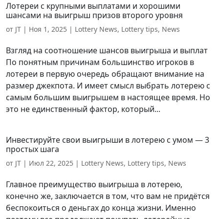
Лотереи с крупными выплатами и хорошими
шансами на выигрыш призов второго уровня
от
JT
|
Ноя 1, 2025
|
Lottery News
,
Lottery tips
,
News
Взгляд на соотношение шансов выигрыша и выплат
По понятным причинам большинство игроков в
лотереи в первую очередь обращают внимание на
размер джекпота. И имеет смысл выбрать лотерею с
самым большим выигрышем в настоящее время. Но
это не единственный фактор, который...
Инвестируйте свои выигрыши в лотерею с умом — 3
простых шага
от
JT
|
Июл 22, 2025
|
Lottery News
,
Lottery tips
,
News
Главное преимущество выигрыша в лотерею,
конечно же, заключается в том, что вам не придётся
беспокоиться о деньгах до конца жизни. Именно