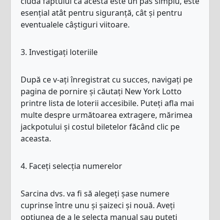
ciuda faptului că acesta este un pas simplu, este
esențial atât pentru siguranță, cât și pentru
eventualele câștiguri viitoare.
3. Investigați loteriile
După ce v-ați înregistrat cu succes, navigați pe
pagina de pornire și căutați New York Lotto
printre lista de loterii accesibile. Puteți afla mai
multe despre următoarea extragere, mărimea
jackpotului și costul biletelor făcând clic pe
aceasta.
4. Faceți selecția numerelor
Sarcina dvs. va fi să alegeți șase numere
cuprinse între unu și șaizeci și nouă. Aveți
opțiunea de a le selecta manual sau puteți