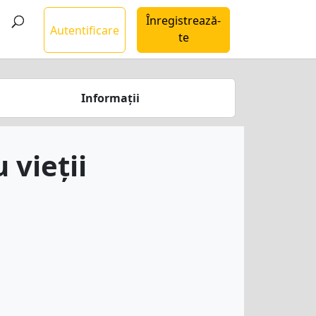
Înregistrează-
Autentificare
te
Informații
 vieții