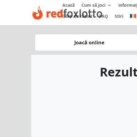
Acasă
Cum să joci
informaț
Cărți de răzuit
FAQ
Stiri
Joacă online
Rezult