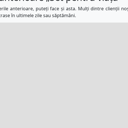
ile anterioare, puteți face și asta. Mulți dintre clienții no
rase în ultimele zile sau săptămâni.
tica De Confidențialitate
AML And KYC Policy
Centru De Asisten
i trebuie să aibă cel puțin 18 ani pentru a cumpăra bilete pe s