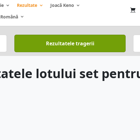
ie
Rezultate
Joacă Keno
Română
Rezultatele tragerii
atele lotului set pentru