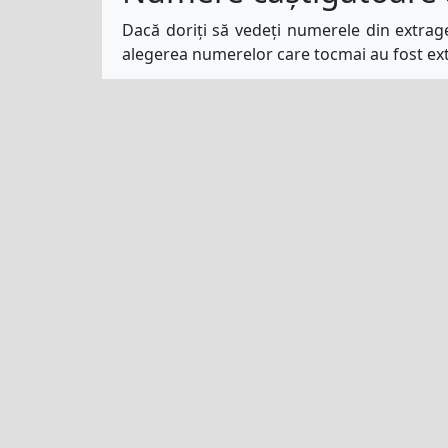
Dacă doriți să vedeți numerele din extrager
alegerea numerelor care tocmai au fost ext
Acasă
Termeni Și Condiții
Poli
Jucători