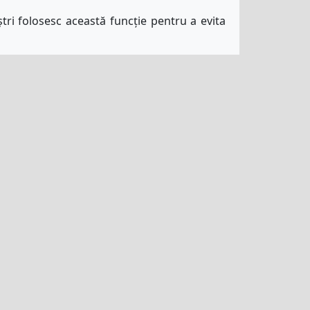
ștri folosesc această funcție pentru a evita
ță
Contact
Program De Afiliere
ite-ul nostru.