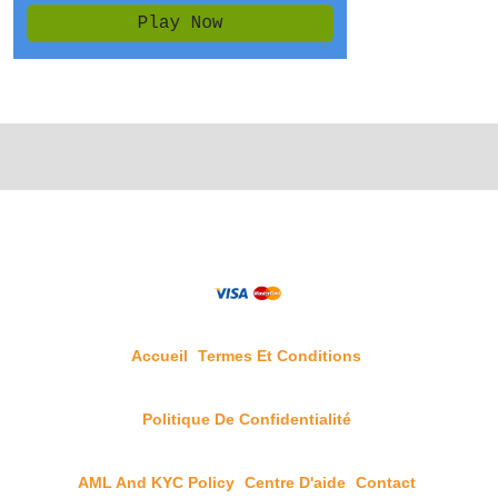
Accueil
Termes Et Conditions
Politique De Confidentialité
AML And KYC Policy
Centre D'aide
Contact