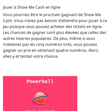
Jouer à Show Me Cash en ligne
Vous pourriez être le prochain gagnant de Show Me
Cash. Vous n’avez pas besoin d’attendre pour jouer à ce
jeu puisque vous pouvez acheter des tickets en ligne.
Les chances de gagner sont plus élevées que celles des
autres loteries populaires. De plus, même si vous
n’obtenez pas les cinq numéros tirés, vous pouvez
gagner un prix en obtenant quatre numéros. Alors,
allez-y et tentez votre chance.