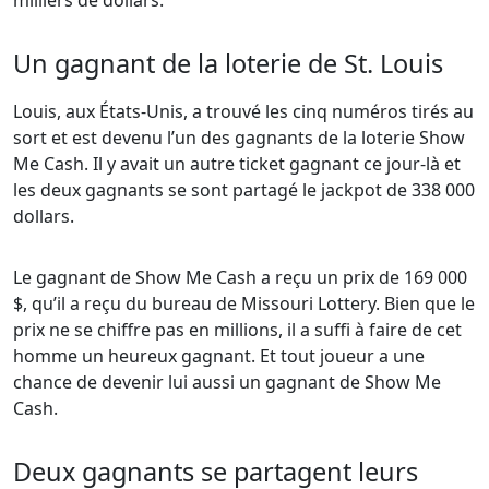
milliers de dollars.
Un gagnant de la loterie de St. Louis
Louis, aux États-Unis, a trouvé les cinq numéros tirés au
sort et est devenu l’un des gagnants de la loterie Show
Me Cash. Il y avait un autre ticket gagnant ce jour-là et
les deux gagnants se sont partagé le jackpot de 338 000
dollars.
Le gagnant de Show Me Cash a reçu un prix de 169 000
$, qu’il a reçu du bureau de Missouri Lottery. Bien que le
prix ne se chiffre pas en millions, il a suffi à faire de cet
homme un heureux gagnant. Et tout joueur a une
chance de devenir lui aussi un gagnant de Show Me
Cash.
Deux gagnants se partagent leurs