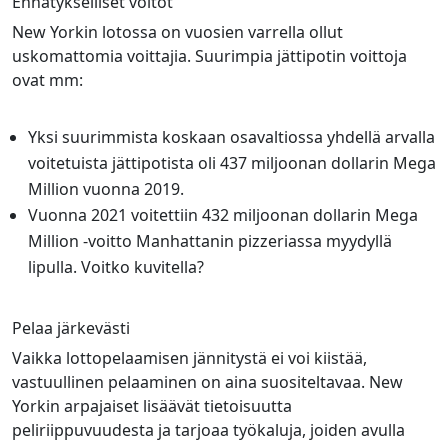
Ennätykselliset voitot
New Yorkin lotossa on vuosien varrella ollut
uskomattomia voittajia. Suurimpia jättipotin voittoja
ovat mm:
Yksi suurimmista koskaan osavaltiossa yhdellä arvalla
voitetuista jättipotista oli 437 miljoonan dollarin Mega
Million vuonna 2019.
Vuonna 2021 voitettiin 432 miljoonan dollarin Mega
Million -voitto Manhattanin pizzeriassa myydyllä
lipulla. Voitko kuvitella?
Pelaa järkevästi
Vaikka lottopelaamisen jännitystä ei voi kiistää,
vastuullinen pelaaminen on aina suositeltavaa. New
Yorkin arpajaiset lisäävät tietoisuutta
peliriippuvuudesta ja tarjoaa työkaluja, joiden avulla