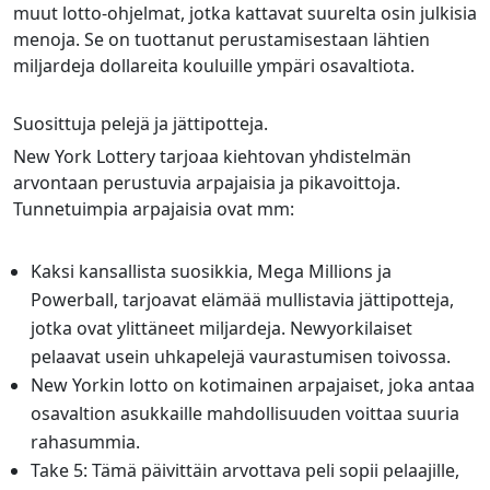
muut lotto-ohjelmat, jotka kattavat suurelta osin julkisia
menoja. Se on tuottanut perustamisestaan lähtien
miljardeja dollareita kouluille ympäri osavaltiota.
Suosittuja pelejä ja jättipotteja.
New York Lottery tarjoaa kiehtovan yhdistelmän
arvontaan perustuvia arpajaisia ja pikavoittoja.
Tunnetuimpia arpajaisia ovat mm:
Kaksi kansallista suosikkia, Mega Millions ja
Powerball, tarjoavat elämää mullistavia jättipotteja,
jotka ovat ylittäneet miljardeja. Newyorkilaiset
pelaavat usein uhkapelejä vaurastumisen toivossa.
New Yorkin lotto on kotimainen arpajaiset, joka antaa
osavaltion asukkaille mahdollisuuden voittaa suuria
rahasummia.
Take 5: Tämä päivittäin arvottava peli sopii pelaajille,