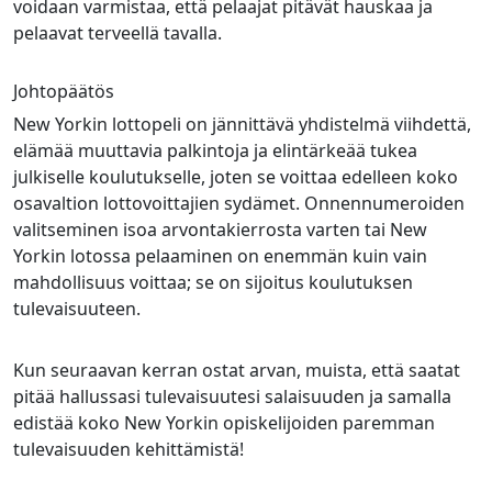
voidaan varmistaa, että pelaajat pitävät hauskaa ja
pelaavat terveellä tavalla.
Johtopäätös
New Yorkin lottopeli on jännittävä yhdistelmä viihdettä,
elämää muuttavia palkintoja ja elintärkeää tukea
julkiselle koulutukselle, joten se voittaa edelleen koko
osavaltion lottovoittajien sydämet. Onnennumeroiden
valitseminen isoa arvontakierrosta varten tai New
Yorkin lotossa pelaaminen on enemmän kuin vain
mahdollisuus voittaa; se on sijoitus koulutuksen
tulevaisuuteen.
Kun seuraavan kerran ostat arvan, muista, että saatat
pitää hallussasi tulevaisuutesi salaisuuden ja samalla
edistää koko New Yorkin opiskelijoiden paremman
tulevaisuuden kehittämistä!