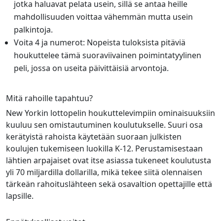
jotka haluavat pelata usein, sillä se antaa heille
mahdollisuuden voittaa vähemmän mutta usein
palkintoja.
Voita 4 ja numerot: Nopeista tuloksista pitäviä
houkuttelee tämä suoraviivainen poimintatyylinen
peli, jossa on useita päivittäisiä arvontoja.
Mitä rahoille tapahtuu?
New Yorkin lottopelin houkuttelevimpiin ominaisuuksiin
kuuluu sen omistautuminen koulutukselle. Suuri osa
kerätyistä rahoista käytetään suoraan julkisten
koulujen tukemiseen luokilla K-12. Perustamisestaan
lähtien arpajaiset ovat itse asiassa tukeneet koulutusta
yli 70 miljardilla dollarilla, mikä tekee siitä olennaisen
tärkeän rahoituslähteen sekä osavaltion opettajille että
lapsille.