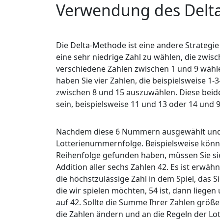
Verwendung des Delt
Die Delta-Methode ist eine andere Strategie
eine sehr niedrige Zahl zu wählen, die zwis
verschiedene Zahlen zwischen 1 und 9 wählen
haben Sie vier Zahlen, die beispielsweise 1-
zwischen 8 und 15 auszuwählen. Diese beid
sein, beispielsweise 11 und 13 oder 14 und 9
Nachdem diese 6 Nummern ausgewählt und no
Lotterienummernfolge. Beispielsweise könne
Reihenfolge gefunden haben, müssen Sie sie
Addition aller sechs Zahlen 42. Es ist erwä
die höchstzulässige Zahl in dem Spiel, das S
die wir spielen möchten, 54 ist, dann liege
auf 42. Sollte die Summe Ihrer Zahlen größer 
die Zahlen ändern und an die Regeln der Lo