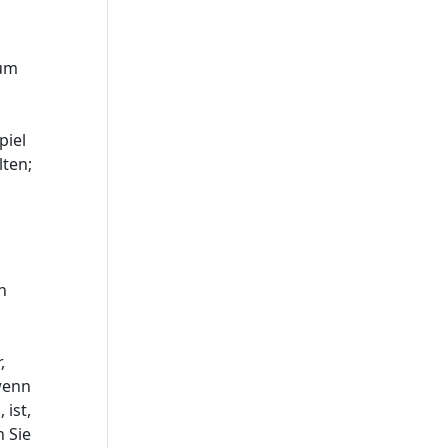
Zum
piel
lten;
n
,
 wenn
 ist,
 Sie