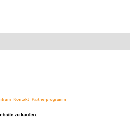
entrum
Kontakt
Partnerprogramm
ebsite zu kaufen.