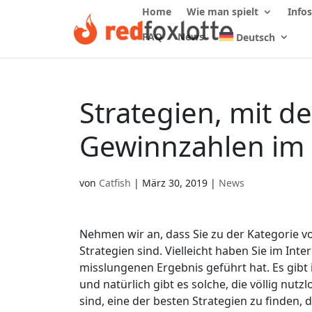
Home
Wie man spielt
Infos
FAQ
News
Deutsch
Strategien, mit d
Gewinnzahlen im 
von
Catfish
|
März 30, 2019
|
News
Nehmen wir an, dass Sie zu der Kategorie v
Strategien sind. Vielleicht haben Sie im Int
misslungenen Ergebnis geführt hat. Es gibt i
und natürlich gibt es solche, die völlig nutz
sind, eine der besten Strategien zu finden, d