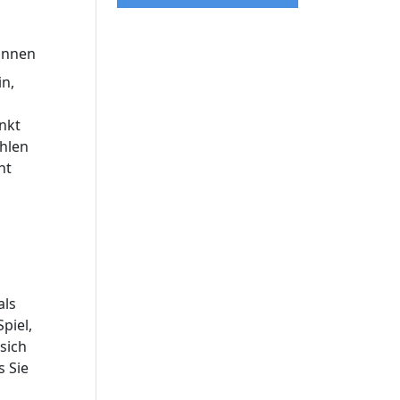
in,
unkt
ahlen
nt
als
piel,
sich
s Sie