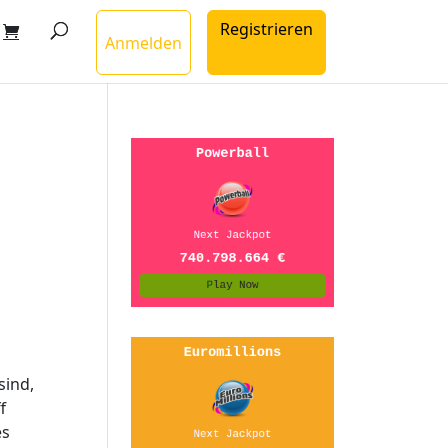
Registrieren
Anmelden
sind,
f
es