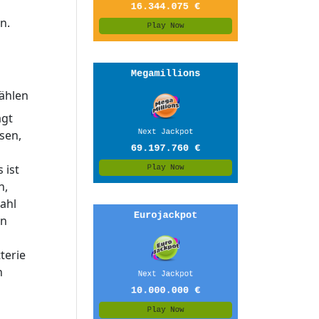
n.
agt
sen,
 ist
n,
ahl
on
terie
n