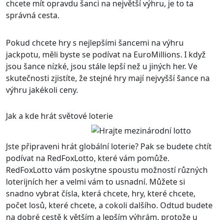
chcete mít opravdu šanci na největší výhru, je to ta
správná cesta.
Pokud chcete hry s nejlepšími šancemi na výhru
jackpotu, měli byste se podívat na EuroMillions. I když
jsou šance nízké, jsou stále lepší než u jiných her. Ve
skutečnosti zjistíte, že stejné hry mají nejvyšší šance na
výhru jakékoli ceny.
Jak a kde hrát světové loterie
Jste připraveni hrát globální loterie? Pak se budete chtít
podívat na RedFoxLotto, které vám pomůže.
RedFoxLotto vám poskytne spoustu možností různých
loterijních her a velmi vám to usnadní. Můžete si
snadno vybrat čísla, která chcete, hry, které chcete,
počet losů, které chcete, a cokoli dalšího. Odtud budete
na dobré cestě k větším a lepším výhrám, protože u