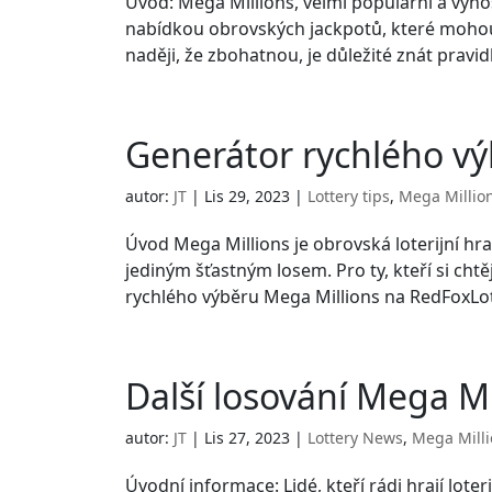
Úvod: Mega Millions, velmi populární a výnos
nabídkou obrovských jackpotů, které mohou 
naději, že zbohatnou, je důležité znát pravidl
Generátor rychlého vý
autor:
JT
|
Lis 29, 2023
|
Lottery tips
,
Mega Millio
Úvod Mega Millions je obrovská loterijní hra
jediným šťastným losem. Pro ty, kteří si chtě
rychlého výběru Mega Millions na RedFoxLot
Další losování Mega Mi
autor:
JT
|
Lis 27, 2023
|
Lottery News
,
Mega Mill
Úvodní informace: Lidé, kteří rádi hrají loteri