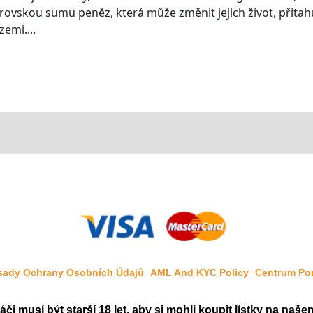
brovskou sumu peněz, která může změnit jejich život, přitah
zemi....
sady Ochrany Osobních Údajů
AML And KYC Policy
Centrum Po
áči musí být starší 18 let, aby si mohli koupit lístky na naš