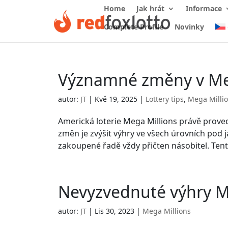
Home
Jak hrát
Informace
Complete Profile
Novinky
Významné změny v Meg
autor:
JT
|
Kvě 19, 2025
|
Lottery tips
,
Mega Milli
Americká loterie Mega Millions právě prov
změn je zvýšit výhry ve všech úrovních pod
zakoupené řadě vždy přičten násobitel. Tent
Nevyzvednuté výhry M
autor:
JT
|
Lis 30, 2023
|
Mega Millions