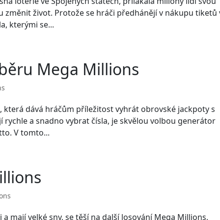
ná loterie ve Spojených státech, přilákala miliony lidí svou
změnit život. Protože se hráči předhánějí v nákupu tiketů 
a, kterými se...
běru Mega Millions
ns
, která dává hráčům příležitost vyhrát obrovské jackpoty s
jí rychle a snadno vybrat čísla, je skvělou volbou generátor
to. V tomto...
llions
ions
i a mají velké sny, se těší na další losování Mega Millions,