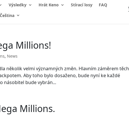
Výsledky
Hrát Keno
Stírací losy
FAQ
Čeština
a Millions!
ons
,
News
edla několik velmi významných změn. Hlavním záměrem těch
 jackpotem. Aby toho bylo dosaženo, bude nyní ke každé
o násobitel bude vybrán...
ega Millions.