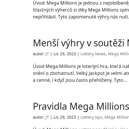
Úvod: Mega Millions je jednou z nejoblíbeněj
šťastných výherců si díky Mega Millions splnil
nepřihlásil. Tyto zapomenuté výhry nás nutí.
Menší výhry v soutěži
autor:
JT
|
Lis 29, 2023
|
Lottery News
,
Mega Mill
Úvod Mega Millions je loterijní hra, která nab
snění o zbohatnutí. Velký jackpot je velmi at
a cenné, i když jsou často přehlíženy. Tyto...
Pravidla Mega Million
autor:
JT
|
Lis 29, 2023
|
Lottery tips
,
Mega Millio