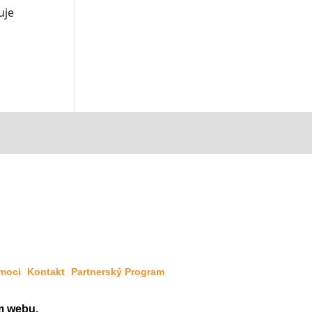
uje
moci
Kontakt
Partnerský Program
em webu.