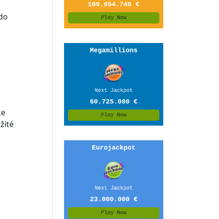
kdo
ke
žité