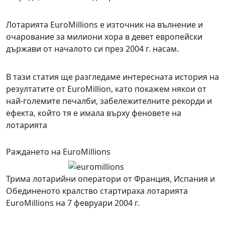
Лотарията EuroMillions е източник на вълнение и
очарование за милиони хора в девет европейски
държави от началото си през 2004 г. насам.
В тази статия ще разгледаме интересната история на
резултатите от EuroMillion, като покажем някои от
най-големите печалби, забележителните рекорди и
ефекта, който тя е имала върху феновете на
лотарията
Раждането на EuroMillions
Трима лотарийни оператори от Франция, Испания и
Обединеното кралство стартираха лотарията
EuroMillions на 7 февруари 2004 г.