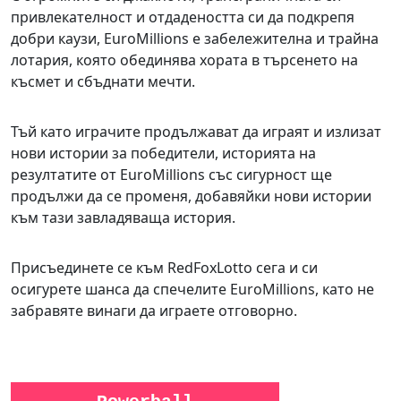
привлекателност и отдадеността си да подкрепя
добри каузи, EuroMillions е забележителна и трайна
лотария, която обединява хората в търсенето на
късмет и сбъднати мечти.
Тъй като играчите продължават да играят и излизат
нови истории за победители, историята на
резултатите от EuroMillions със сигурност ще
продължи да се променя, добавяйки нови истории
към тази завладяваща история.
Присъединете се към RedFoxLotto сега и си
осигурете шанса да спечелите EuroMillions, като не
забравяте винаги да играете отговорно.