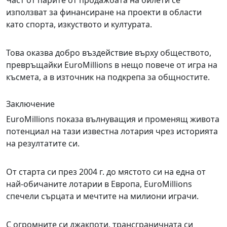
Част от парите от продажбата на билети се
използват за финансиране на проекти в области
като спорта, изкуството и културата.
Това оказва добро въздействие върху обществото,
превръщайки EuroMillions в нещо повече от игра на
късмета, а в източник на подкрепа за общностите.
Заключение
EuroMillions показа вълнуващия и променящ живота
потенциал на тази известна лотария чрез историята
на резултатите си.
От старта си през 2004 г. до мястото си на една от
най-обичаните лотарии в Европа, EuroMillions
спечели сърцата и мечтите на милиони играчи.
С огромните си джакпоти, трансграничната си