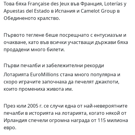
Това бяха Française des Jeux във Франция, Loterías y
Apuestas del Estado в Испания и Camelot Group в
Обединеното кралство.
Първото теглене беше посрещнато с ентусиазъм и
очакване, като във всички участващи държави бяха
продадени много билети.
Първи печалби и забележителни рекорди
Лотарията EuroMillions стана много популярна и
скоро играчите започнаха да печелят джакпоти,
които промениха живота им.
През юли 2005 г. се случи една от най-невероятните
печалби в историята на лотарията, когато някой от
Ирландия спечели огромна награда от 115 милиона
евро.