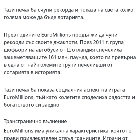
Тази печалба счупи рекорда и показа на света колко
голяма може да бъде лотарията.
През годините EuroMillions продължи да чупи
рекорди със своите джакпоти. През 2011 г. група
шофьори на автобуси от Шотландия спечелиха
зашеметяващите 161 млн. паунда, което ги превърна
в една от най-големите групи печеливши от
лотарията в историята.
Тази печалба показа социалния аспект на играта
EuroMillions, тъй като колегите споделиха радостта и
богатството си заедно
Трансгранично вълнение
EuroMillions има уникална характеристика, която го
прави привлекателен отвъд границите. Играчи от