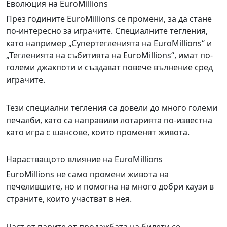
Еволюция на EuroMillions
През годините EuroMillions се промени, за да стане
по-интересно за играчите. Специалните тегления,
като например „Супертегленията на EuroMillions“ и
„Тегленията на събитията на EuroMillions“, имат по-
големи джакпоти и създават повече вълнение сред
играчите.
Тези специални тегления са довели до много големи
печалби, като са направили лотарията по-известна
като игра с шансове, които променят живота.
Нарастващото влияние на EuroMillions
EuroMillions не само промени живота на
печелившите, но и помогна на много добри каузи в
страните, които участват в нея.