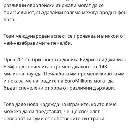
различни европейски държави могат да се
присъединят, създавайки голяма международна фен
база.
Този международен аспект се проявява и в някои от
най-незабравимите печалби.
През 2012 г. британската двойка Ейдриън и Джилиан
Бейфорд спечелиха огромен джакпот от 148
милиона паунда. Печалбата им промени живота им
и показа, че наградите на EuroMillions могат да
бъдат спечелени от хора от различни държави.
Това даде нова надежда на играчите, които вече
можеха да си представят, че ще спечелят
невероятни суми от собствените си страни.