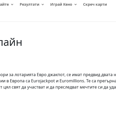
айте
Резултати
Играй Кено
Скреч карти
лайн
овори за лотарията Евро джакпот, се имат предвид двата 
и в Европа са Eurojackpot и Euromillions. Те са прегърн
 цял свят да участват и да преследват мечтите си да уд