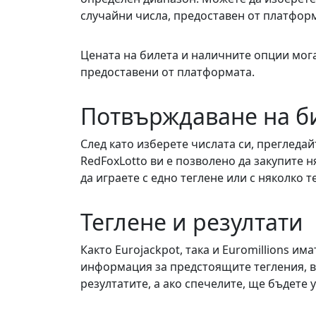
случайни числа, предоставен от платформ
Цената на билета и наличните опции мога
предоставени от платформата.
Потвърждаване на б
След като изберете числата си, прегледайт
RedFoxLotto ви е позволено да закупите 
да играете с едно теглене или с няколко т
Теглене и резултати
Както Eurojackpot, така и Euromillions и
информация за предстоящите тегления, в
резултатите, а ако спечелите, ще бъдете