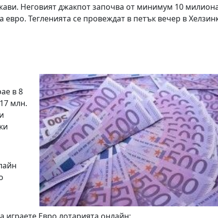
ржави. Неговият джакпот започва от минимум 10 милион
 евро. Тегленията се провеждат в петък вечер в Хелзин
ае в 8
17 млн.
и
ки
лайн
о
да играете Евро лотарията онлайн: