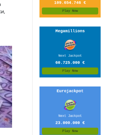
а
ки,