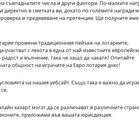
на съвпадналите числа и други фактори. По-малките наг
и директно в сметката ви, докато по-големите награди 
проверка и предявяване на претенции. Ще получите име
отарии промени традиционния пейзаж на лотариите,
а участват с лекота в една от най-известните европейск
 радост и вълнение, така че защо да чакате? Опитайте
ната общност на играчите на Евро лотария днес!
условията на нашия уебсайт. Също така е важно да игра
си.
нлайн хазарт могат да се различават в различните стран
е законите, приложими във вашата юрисдикция.