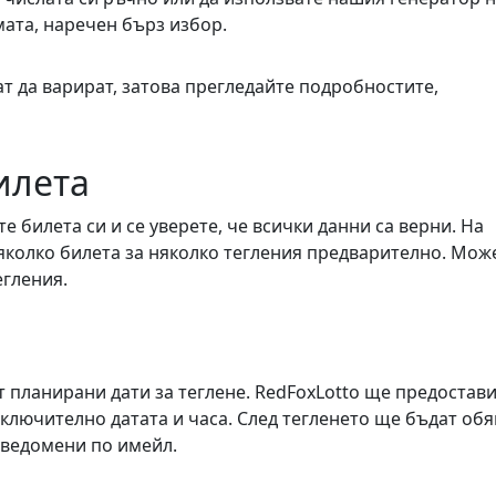
ата, наречен бърз избор.
т да варират, затова прегледайте подробностите,
илета
е билета си и се уверете, че всички данни са верни. На
няколко билета за няколко тегления предварително. Мож
егления.
мат планирани дати за теглене. RedFoxLotto ще предостав
ключително датата и часа. След тегленето ще бъдат об
 уведомени по имейл.