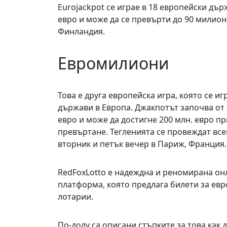
Eurojackpot се играе в 18 европейски дъ
евро и може да се превърти до 90 милиона
Финландия.
Евромилиони
Това е друга европейска игра, която се игр
държави в Европа. Джакпотът започва от 
евро и може да достигне 200 млн. евро пр
превъртане. Тегленията се провеждат все
вторник и петък вечер в Париж, Франция.
RedFoxLotto е надеждна и реномирана он
платформа, която предлага билети за евр
лотарии.
По-долу са описани стъпките за това как 