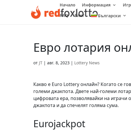
Начало
Информация
Игр
FAQ
Блог
Български
Евро лотария он
от
JT
|
авг. 8, 2023
|
Lottery News
Какво е Euro Lottery онлайн? Когато се г
големи джакпота. Двете най-големи лотари
цифровата ера, позволявайки на играчи от
джакпота и да спечелят голяма сума.
Eurojackpot