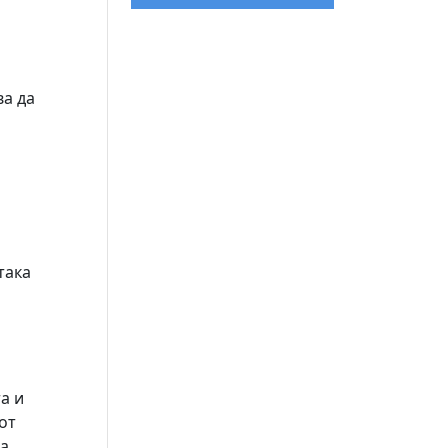
ва да
така
а и
от
на