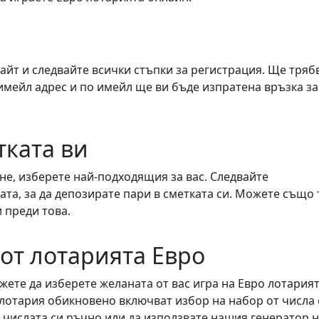
айт и следвайте всички стъпки за регистрация. Ще тряб
имейл адрес и по имейл ще ви бъде изпратена връзка за
тката ви
не, изберете най-подходящия за вас. Следвайте
та, за да депозирате пари в сметката си. Можете също 
и преди това.
 от лотарията Евро
жете да изберете желаната от вас игра на Евро лотарият
о лотария обикновено включват избор на набор от числа 
 числата си ръчно или да използвате нашия генератор 