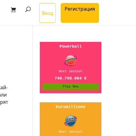
Регистрация
Вход
най-
али
арят