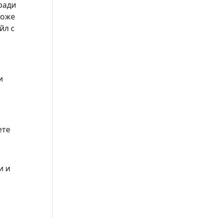
ради
може
йл с
и
ете
и и