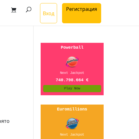
Регистрация
Вход
оято