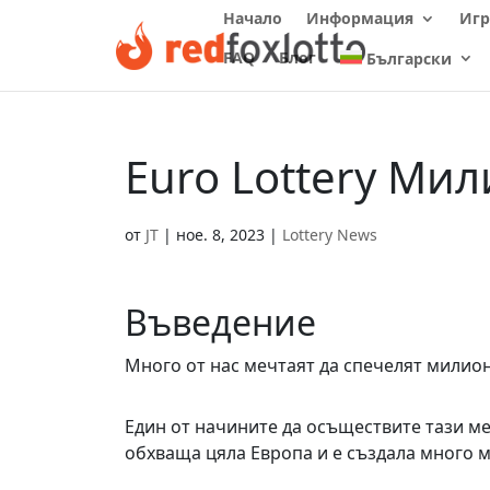
Начало
Информация
Игр
FAQ
Блог
Български
Euro Lottery Ми
от
JT
|
ное. 8, 2023
|
Lottery News
Въведение
Много от нас мечтаят да спечелят милион
Един от начините да осъществите тази ме
обхваща цяла Европа и е създала много 