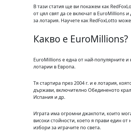
В тази статия ще ви покажем как RedFoxL
от цял свят да се включат в EuroMillions 
за лотария. Научете как RedFoxLotto може
Какво е EuroMillions?
EuroMillions е една от най-популярните и
лотарии в Европа.
Тя стартира през 2004 г. и е лотария, коя
държави, включително Обединеното крал
Испания и др.
Играта има огромни джакпоти, които мога
високи стойности, което я прави един от
избори за играчите по света.