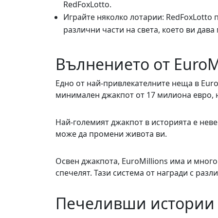
RedFoxLotto.
Играйте няколко лотарии: RedFoxLotto п
различни части на света, което ви дав
Вълнението от EuroMi
Едно от най-привлекателните неща в EuroM
минимален джакпот от 17 милиона евро, н
Най-големият джакпот в историята е неве
може да промени живота ви.
Освен джакпота, EuroMillions има и много
спечелят. Тази система от награди с раз
Печеливши истории 