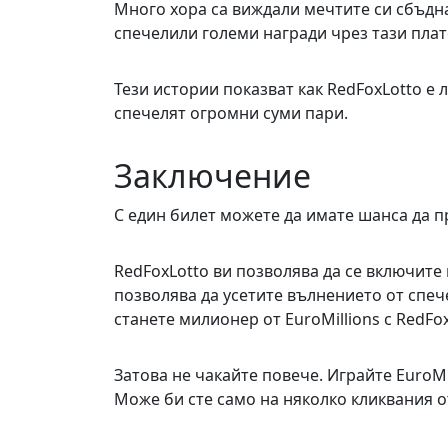
Много хора са виждали мечтите си сбъдна
спечелили големи награди чрез тази пла
Тези истории показват как RedFoxLotto е
спечелят огромни суми пари.
Заключение
С един билет можете да имате шанса да пр
RedFoxLotto ви позволява да се включите 
позволява да усетите вълнението от спеч
станете милионер от EuroMillions с RedFox
Затова не чакайте повече. Играйте EuroMil
Може би сте само на няколко кликвания о