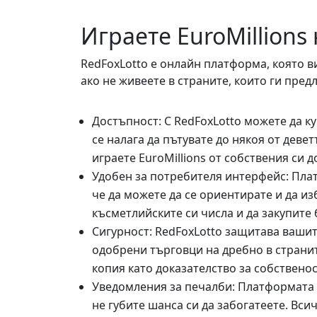
Играете EuroMillions
RedFoxLotto е онлайн платформа, която ви
ако не живеете в страните, които ги предл
Достъпност: С RedFoxLotto можете да куп
се налага да пътувате до някоя от девет
играете EuroMillions от собствения си д
Удобен за потребителя интерфейс: Платф
че да можете да се ориентирате и да и
късметлийските си числа и да закупите 
Сигурност: RedFoxLotto защитава вашит
одобрени търговци на дребно в страните
копия като доказателство за собственос
Уведомления за печалби: Платформата в
не губите шанса си да забогатеете. Вси