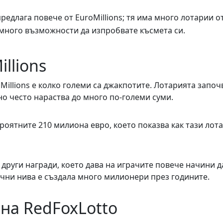
редлага повече от EuroMillions; тя има много лотарии о
а много възможности да изпробвате късмета си.
llions
illions е колко големи са джакпотите. Лотарията започ
о често нараства до много по-големи суми.
роятните 210 милиона евро, което показва как тази лот
 други награди, което дава на играчите повече начини д
лични нива е създала много милионери през годините.
на RedFoxLotto