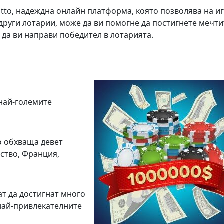
otto, надеждна онлайн платформа, която позволява на и
и други лотарии, може да ви помогне да постигнете мечти
 да ви направи победител в лотарията.
 най-големите
то обхваща девет
ство, Франция,
т да достигнат много
 най-привлекателните