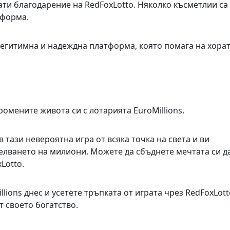
ти благодарение на RedFoxLotto. Няколко късметлии са
тформа.
 легитимна и надеждна платформа, която помага на хорат
омените живота си с лотарията EuroMillions.
в тази невероятна игра от всяка точка на света и ви
елването на милиони. Можете да сбъднете мечтата си д
Lotto.
lions днес и усетете тръпката от играта чрез RedFoxLott
т своето богатство.