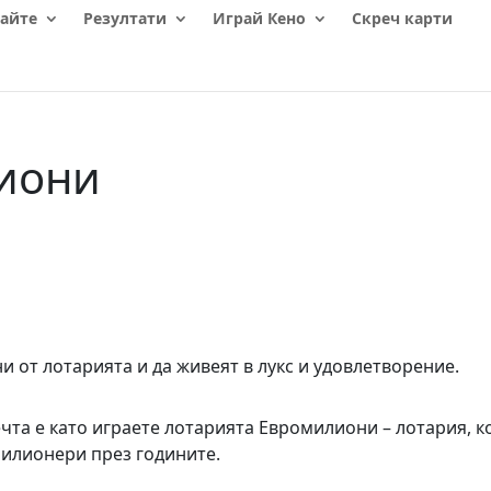
айте
Резултати
Играй Кено
Скреч карти
лиони
и от лотарията и да живеят в лукс и удовлетворение.
чта е като играете лотарията Евромилиони – лотария, к
милионери през годините.