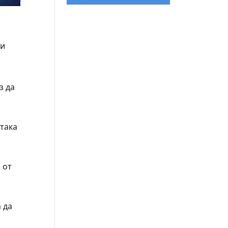
ри
з да
 така
 от
 да