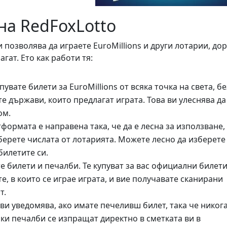
 на RedFoxLotto
 позволява да играете EuroMillions и други лотарии, до
агат. Ето как работи тя:
увате билети за EuroMillions от всяка точка на света, бе
те държави, които предлагат играта. Това ви улеснява да
ом.
ормата е направена така, че да е лесна за използване,
зберете числата от лотарията. Можете лесно да изберете
билетите си.
е билети и печалби. Те купуват за вас официални билети
, в които се играе играта, и вие получавате сканирани
т.
и уведомява, ако имате печеливш билет, така че никога
чки печалби се изпращат директно в сметката ви в