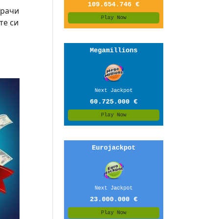
грачи
те си