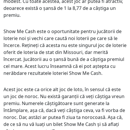
modest. Cu toate acestea, acest joc ar putea fi atractiv,
deoarece există o șansă de 1 la 8,77 de a câștiga un
premiu.
Show Me Cash este o oportunitate pentru jucătorii de
loterie noi și vechi care caută noi loterii pe care să le
încerce. Rețineți că acesta nu este singurul joc de loterie
oferit de loteria de stat din Missouri, dar merită
încercat. Jucătorii au o șansă bună de a câștiga premiul
cel mare. Acest lucru înseamnă că ei pot aștepta cu
nerăbdare rezultatele loteriei Show Me Cash.
Acest joc este ca orice alt joc de loto, în sensul că este
un joc de noroc. Nu există garanții că veți câștiga vreun
premiu. Numerele câștigătoare sunt generate la
întâmplare, așa că, dacă veți câștiga ceva, va fi vorba de
noroc. Dar, astăzi ar putea fi ziua ta norocoasă. Așa că,
de ce să nu vă luați un bilet Show Me Cash și să aflați