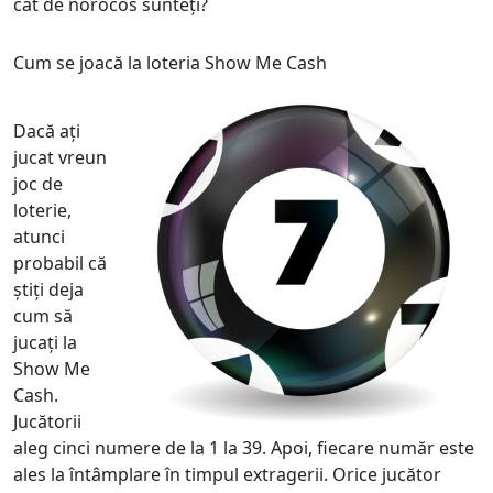
cât de norocos sunteți?
Cum se joacă la loteria Show Me Cash
Dacă ați
jucat vreun
joc de
loterie,
atunci
probabil că
știți deja
cum să
jucați la
Show Me
Cash.
Jucătorii
aleg cinci numere de la 1 la 39. Apoi, fiecare număr este
ales la întâmplare în timpul extragerii. Orice jucător