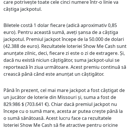
care potrivește toate cele cinci numere într-o linie va
câștiga jackpotul.
Biletele costă 1 dolar fiecare (adică aproximativ 0,85
euro). Pentru această sumă, aveți șansa de a câștiga
jackpotul. Premiul jackpot începe de la 50.000 de dolari
(42.388 de euro). Rezultatele loteriei Show Me Cash sunt
anunțate zilnic, deci, fiecare zi este o zi de extragere. Și,
dacă nu există niciun câștigător, suma jackpot-ului se
reportează în ziua următoare. Acest premiu continuă să
crească până când este anunțat un câștigător.
Până în prezent, cel mai mare jackpot a fost câștigat de
un jucător de loterie din Missouri și, suma a fost de
829.986 $ (703.641 €). Chiar dacă premiul jackpot nu
începe cu o sumă mare, acesta ar putea crește până la
o sumă sănătoasă. Acest lucru face ca rezultatele
loteriei Show Me Cash să fie atractive pentru oricine