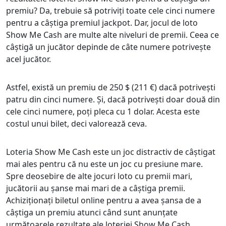
premiu? Da, trebuie să potriviți toate cele cinci numere
pentru a câștiga premiul jackpot. Dar, jocul de loto
Show Me Cash are multe alte niveluri de premii. Ceea ce
câștigă un jucător depinde de câte numere potrivește
acel jucător.
Astfel, există un premiu de 250 $ (211 €) dacă potrivești
patru din cinci numere. Și, dacă potrivești doar două din
cele cinci numere, poți pleca cu 1 dolar. Acesta este
costul unui bilet, deci valorează ceva.
Loteria Show Me Cash este un joc distractiv de câștigat
mai ales pentru că nu este un joc cu presiune mare.
Spre deosebire de alte jocuri loto cu premii mari,
jucătorii au șanse mai mari de a câștiga premii.
Achiziționați biletul online pentru a avea șansa de a
câștiga un premiu atunci când sunt anunțate
următoarele rezultate ale loteriei Show Me Cash.