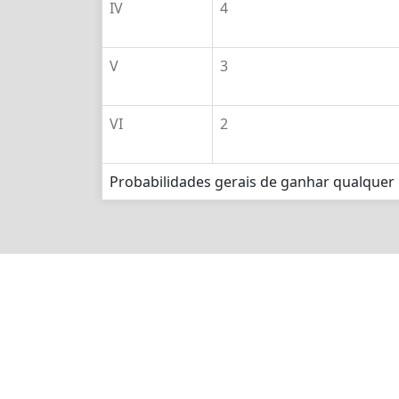
IV
4
V
3
VI
2
Probabilidades gerais de ganhar qualquer