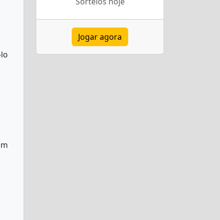
Sorteios hoje
Jogar agora
-lo
com