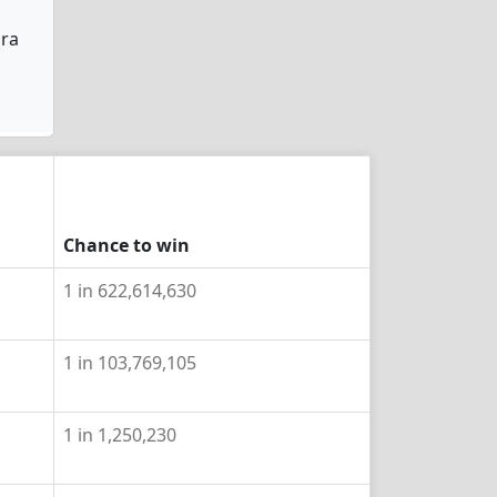
ara
Chance to win
1 in 622,614,630
1 in 103,769,105
1 in 1,250,230