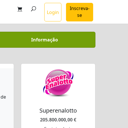
Inscreva-
Login
se
Informação
 de
Superenalotto
205.800.000,00 €