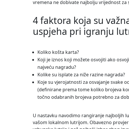
vremena ne dobivate najbolju vrijednost za 
4 faktora koja su važn
uspjeha pri igranju lut
Koliko košta karta?
Koji je iznos koji možete osvojiti ako osvoji
najveću nagradu?
Kolike su isplate za niže razine nagrada?
Koje su vjerojatnosti za osvajanje svake o
(definirane prema tome koliko brojeva korist
točno odabranih brojeva potrebno za dob
U nastavku navodimo rangiranje najboljih lu
vašom lokalnom lutrijom. Obavezno provjerite