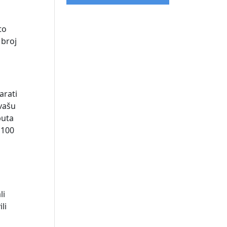
to
 broj
arati
 vašu
puta
 100
li
li