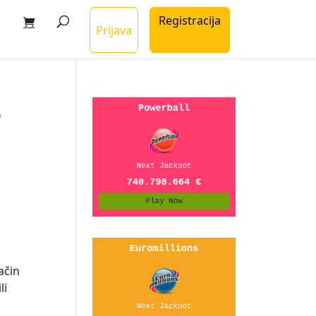
Registracija
Prijava
e
ačin
li