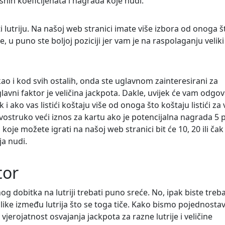
rsnih koeficijenata i nagrada koje nudi.
lutriju. Na našoj web stranici imate više izbora od onoga š
e, u puno ste boljoj poziciji jer vam je na raspolaganju veliki
kao i kod svih ostalih, onda ste uglavnom zainteresirani za
lavni faktor je veličina jackpota. Dakle, uvijek će vam odgov
 i ako vas listići koštaju više od onoga što koštaju listići za
ti dvostruko veći iznos za kartu ako je potencijalna nagrada 5 
koje možete igrati na našoj web stranici bit će 10, 20 ili čak
ja nudi.
tor
 dobitka na lutriji trebati puno sreće. No, ipak biste treba
zlike između lutrija što se toga tiče. Kako bismo pojednostavi
jerojatnost osvajanja jackpota za razne lutrije i veličine