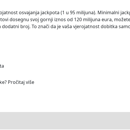
rojatnost osvajanja jackpota (1 u 95 milijuna). Minimalni jac
otovi dosegnu svoj gornji iznos od 120 milijuna eura, možet
n dodatni broj. To znači da je vaša vjerojatnost dobitka sam
ta
ke? Pročitaj više