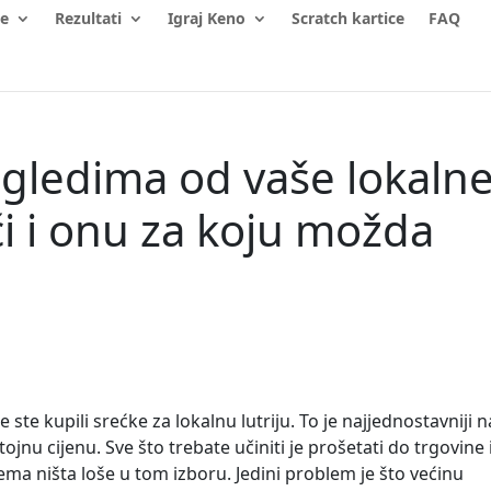
je
Rezultati
Igraj Keno
Scratch kartice
FAQ
 izgledima od vaše lokaln
ući i onu za koju možda
ste kupili srećke za lokalnu lutriju. To je najjednostavniji n
jnu cijenu. Sve što trebate učiniti je prošetati do trgovine i
a ništa loše u tom izboru. Jedini problem je što većinu