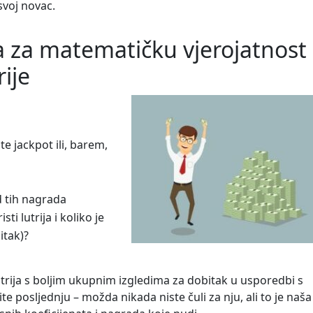
svoj novac.
a za matematičku vjerojatnost
rije
te jackpot ili, barem,
d tih nagrada
i lutrija i koliko je
itak)?
trija s boljim ukupnim izgledima za dobitak u usporedbi s
 posljednju – možda nikada niste čuli za nju, ali to je naša