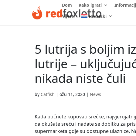
Dom
Kako igrati
Informaci
Vijesti
Hrvatski
5 lutrija s boljim
lutrije – uključuj
nikada niste čuli
by
Catfish
|
ožu 11, 2020
|
News
Kada počnete kupovati srećke, najvjerojatnije 
da okušate sreću i nadate se dobitku za pristo
supermarketa gdje su dostupne ulaznice. Nem