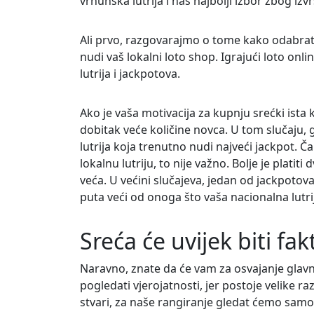
vrhunska lutrija i naš najbolji izbor zbog izv
Ali prvo, razgovarajmo o tome kako odabrati 
nudi vaš lokalni loto shop. Igrajući loto onlin
lutrija i jackpotova.
Ako je vaša motivacija za kupnju srećki ista 
dobitak veće količine novca. U tom slučaju, g
lutrija koja trenutno nudi najveći jackpot. Čak
lokalnu lutriju, to nije važno. Bolje je plati
veća. U većini slučajeva, jedan od jackpotova 
puta veći od onoga što vaša nacionalna lutri
Sreća će uvijek biti fak
Naravno, znate da će vam za osvajanje glavnog
pogledati vjerojatnosti, jer postoje velike ra
stvari, za naše rangiranje gledat ćemo samo v