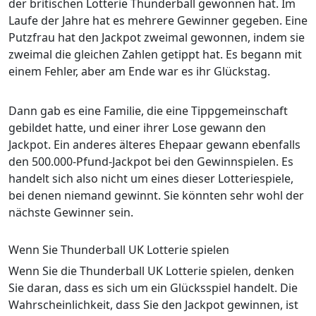
der britischen Lotterie Thunderball gewonnen hat. Im
Laufe der Jahre hat es mehrere Gewinner gegeben. Eine
Putzfrau hat den Jackpot zweimal gewonnen, indem sie
zweimal die gleichen Zahlen getippt hat. Es begann mit
einem Fehler, aber am Ende war es ihr Glückstag.
Dann gab es eine Familie, die eine Tippgemeinschaft
gebildet hatte, und einer ihrer Lose gewann den
Jackpot. Ein anderes älteres Ehepaar gewann ebenfalls
den 500.000-Pfund-Jackpot bei den Gewinnspielen. Es
handelt sich also nicht um eines dieser Lotteriespiele,
bei denen niemand gewinnt. Sie könnten sehr wohl der
nächste Gewinner sein.
Wenn Sie Thunderball UK Lotterie spielen
Wenn Sie die Thunderball UK Lotterie spielen, denken
Sie daran, dass es sich um ein Glücksspiel handelt. Die
Wahrscheinlichkeit, dass Sie den Jackpot gewinnen, ist