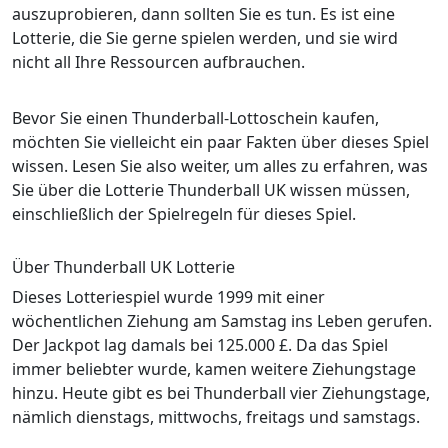
auszuprobieren, dann sollten Sie es tun. Es ist eine
Lotterie, die Sie gerne spielen werden, und sie wird
nicht all Ihre Ressourcen aufbrauchen.
Bevor Sie einen Thunderball-Lottoschein kaufen,
möchten Sie vielleicht ein paar Fakten über dieses Spiel
wissen. Lesen Sie also weiter, um alles zu erfahren, was
Sie über die Lotterie Thunderball UK wissen müssen,
einschließlich der Spielregeln für dieses Spiel.
Über Thunderball UK Lotterie
Dieses Lotteriespiel wurde 1999 mit einer
wöchentlichen Ziehung am Samstag ins Leben gerufen.
Der Jackpot lag damals bei 125.000 £. Da das Spiel
immer beliebter wurde, kamen weitere Ziehungstage
hinzu. Heute gibt es bei Thunderball vier Ziehungstage,
nämlich dienstags, mittwochs, freitags und samstags.