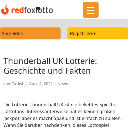
Anmelden
Registrieren
Thunderball UK Lotterie:
Geschichte und Fakten
von
Catfish
|
Aug. 4, 2021
|
News
Die Lotterie Thunderball UK ist ein beliebtes Spiel für
Lottofans. Interessanterweise hat es keinen großen
Jackpot, aber es macht Spaß und ist einfach zu spielen.
Wenn Sie darüber nachdenken, dieses Lottospiel