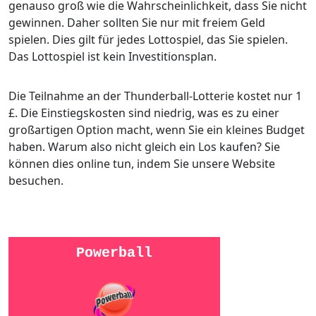
genauso groß wie die Wahrscheinlichkeit, dass Sie nicht
gewinnen. Daher sollten Sie nur mit freiem Geld
spielen. Dies gilt für jedes Lottospiel, das Sie spielen.
Das Lottospiel ist kein Investitionsplan.
Die Teilnahme an der Thunderball-Lotterie kostet nur 1
£. Die Einstiegskosten sind niedrig, was es zu einer
großartigen Option macht, wenn Sie ein kleines Budget
haben. Warum also nicht gleich ein Los kaufen? Sie
können dies online tun, indem Sie unsere Website
besuchen.