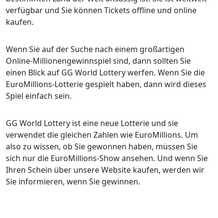
verfügbar und Sie können Tickets offline und online
kaufen.
Wenn Sie auf der Suche nach einem großartigen
Online-Millionengewinnspiel sind, dann sollten Sie
einen Blick auf GG World Lottery werfen. Wenn Sie die
EuroMillions-Lotterie gespielt haben, dann wird dieses
Spiel einfach sein.
GG World Lottery ist eine neue Lotterie und sie
verwendet die gleichen Zahlen wie EuroMillions. Um
also zu wissen, ob Sie gewonnen haben, müssen Sie
sich nur die EuroMillions-Show ansehen. Und wenn Sie
Ihren Schein über unsere Website kaufen, werden wir
Sie informieren, wenn Sie gewinnen.