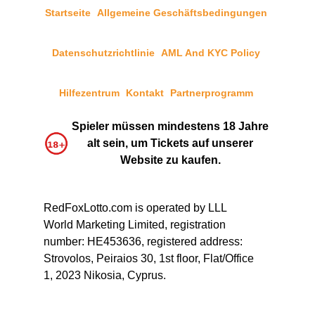
Startseite
Allgemeine Geschäftsbedingungen
Datenschutzrichtlinie
AML And KYC Policy
Hilfezentrum
Kontakt
Partnerprogramm
Spieler müssen mindestens 18 Jahre
alt sein, um Tickets auf unserer
Website zu kaufen.
RedFoxLotto.com is operated by LLL
World Marketing Limited, registration
number: HE453636, registered address:
Strovolos, Peiraios 30, 1st floor, Flat/Office
1, 2023 Nikosia, Cyprus.