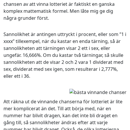
chansen av att vinna lotteriet är faktiskt en ganska
komplex mattematisk formel. Men låte mig ge dig
några grunder först.
Sannolikhet är antingen uttryckt i procent, eller som ”1 i
xxxx” tillexempel, när du kastar en enda tärning, så är
sannolikheten att tärningen visar 2 ett i sex, eller
ungefär. 16,666%. Om du kastar två tärningar, så skulle
sannolikheten att de visar 2 och 2 vara 1 dividerat med
sex, dividerat med sex igen, som resulterar i 2,777%,
eller ett i 36.
Att räkna ut de vinnande chanserna för lotteriet är lite
mer komplicerat än det. Till att börja med, när en
nummer har blivit dragen, kan det inte bli draget en
gång till, så sannolikheter ändras efter att varje
nummer har blivit draget. Också, de olika lotterierna