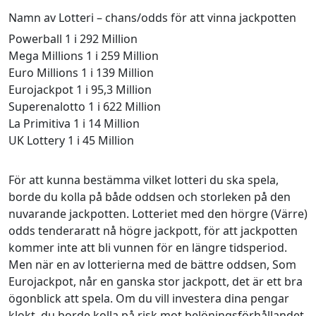
Namn av Lotteri – chans/odds för att vinna jackpotten
Powerball 1 i 292 Million
Mega Millions 1 i 259 Million
Euro Millions 1 i 139 Million
Eurojackpot 1 i 95,3 Million
Superenalotto 1 i 622 Million
La Primitiva 1 i 14 Million
UK Lottery 1 i 45 Million
För att kunna bestämma vilket lotteri du ska spela,
borde du kolla på både oddsen och storleken på den
nuvarande jackpotten. Lotteriet med den hörgre (Värre)
odds tenderaratt nå högre jackpott, för att jackpotten
kommer inte att bli vunnen för en längre tidsperiod.
Men när en av lotterierna med de bättre oddsen, Som
Eurojackpot, når en ganska stor jackpott, det är ett bra
ögonblick att spela. Om du vill investera dina pengar
klokt, du borde kolla på risk mot belöningsförhållandet