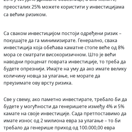
преосталих 25% можете користити у инвестицијама
са већим ризиком.
Са сваком инвестицијом постоји одређени ризик –
покушајте да га минимизирате. Генерално, свака
инвестиција која обећава каматне стопе веће од 8%
мора се сматрати високоризичном. Што је већи
наводни проценат поврата инвестиције, то треба да
будете опрезнији. Имајте на уму да ако имате велику
количину новца за улагање, не морате да
преузимате ову врсту ризика.
Све у свему, ако паметно инвестирате, требало би да
будете у могућности да генеришете између 4% и 5%
камате на своје инвестиције. Сада претпоставимо да
имате износ од 2 милиона евра за улагање – то би
требало да генерише приход од 100.000,00 евра