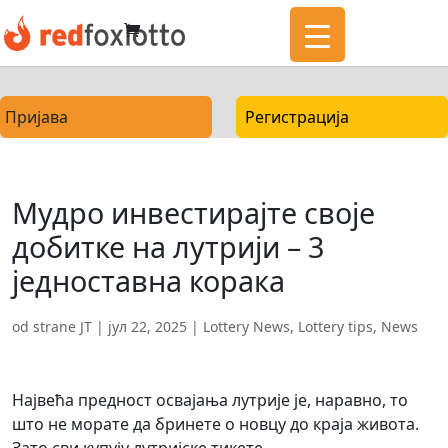
Пријава
Регистрација
Мудро инвестирајте своје
добитке на лутрији – 3
једноставна корака
od strane
JT
|
јул 22, 2025
|
Lottery News
,
Lottery tips
,
News
Највећа предност освајања лутрије је, наравно, то
што не морате да бринете о новцу до краја живота.