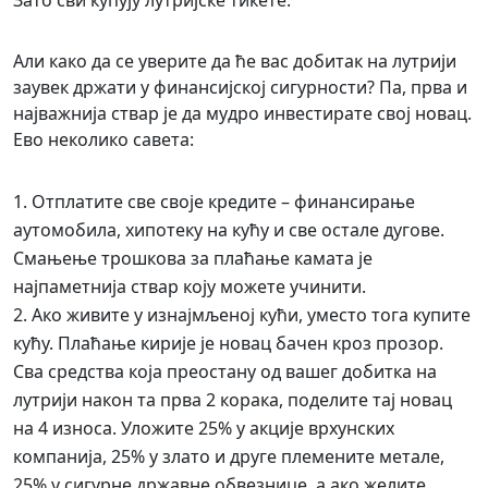
Зато сви купују лутријске тикете.
Али како да се уверите да ће вас добитак на лутрији
заувек држати у финансијској сигурности? Па, прва и
најважнија ствар је да мудро инвестирате свој новац.
Ево неколико савета:
Отплатите све своје кредите – финансирање
аутомобила, хипотеку на кућу и све остале дугове.
Смањење трошкова за плаћање камата је
најпаметнија ствар коју можете учинити.
Ако живите у изнајмљеној кући, уместо тога купите
кућу. Плаћање кирије је новац бачен кроз прозор.
Сва средства која преостану од вашег добитка на
лутрији након та прва 2 корака, поделите тај новац
на 4 износа. Уложите 25% у акције врхунских
компанија, 25% у злато и друге племените метале,
25% у сигурне државне обвезнице, а ако желите,