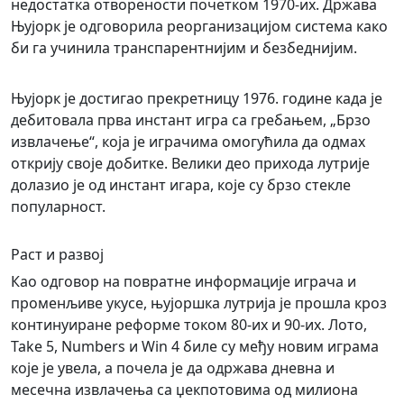
недостатка отворености почетком 1970-их. Држава
Њујорк је одговорила реорганизацијом система како
би га учинила транспарентнијим и безбеднијим.
Њујорк је достигао прекретницу 1976. године када је
дебитовала прва инстант игра са гребањем, „Брзо
извлачење“, која је играчима омогућила да одмах
открију своје добитке. Велики део прихода лутрије
долазио је од инстант игара, које су брзо стекле
популарност.
Раст и развој
Као одговор на повратне информације играча и
променљиве укусе, њујоршка лутрија је прошла кроз
континуиране реформе током 80-их и 90-их. Лото,
Take 5, Numbers и Win 4 биле су међу новим играма
које је увела, а почела је да одржава дневна и
месечна извлачења са џекпотовима од милиона