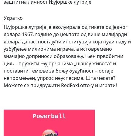
заштитна личност Њујоршке лутрије.
Укратко
Њујоршка лутрија је еволуирала од тикета од једног
долара 1967. године до џекпота од више милијарди
долара данас, постајући институција која нуди наду и
узбуђење милионима играча, а истовремено
значајно доприноси образовању. Њен првобитни
циљ – пружити Њујорчанима „шансу живота“ и
поставити темеље за бољу будућност – остаје
непромењен, упркос неуспесима. Шта чекате?
Можете се придружити RedFoxLotto-у и играти!