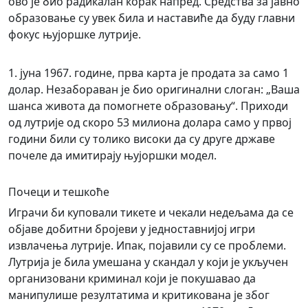
ово је био радикалан корак напред. Средства за јавно
образовање су увек била и наставиће да буду главни
фокус њујоршке лутрије.
1. јуна 1967. године, прва карта је продата за само 1
долар. Незабораван је био оригинални слоган: „Ваша
шанса живота да помогнете образовању“. Приходи
од лутрије од скоро 53 милиона долара само у првој
години били су толико високи да су друге државе
почеле да имитирају њујоршки модел.
Почеци и тешкоће
Играчи би куповали тикете и чекали недељама да се
објаве добитни бројеви у једноставнијој игри
извлачења лутрије. Ипак, појавили су се проблеми.
Лутрија је била умешана у скандал у који је укључен
организовани криминал који је покушавао да
манипулише резултатима и критикована је због