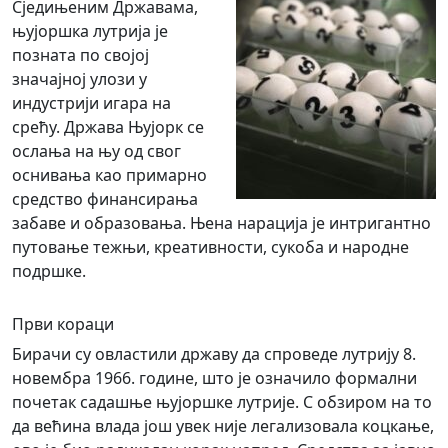
Сједињеним Државама,
њујоршка лутрија је
позната по својој
значајној улози у
индустрији игара на
срећу. Држава Њујорк се
ослања на њу од свог
оснивања као примарно
средство финансирања
забаве и образовања. Њена нарација је интригантно
путовање тежњи, креативности, сукоба и народне
подршке.
Први кораци
Бирачи су овластили државу да спроведе лутрију 8.
новембра 1966. године, што је означило формални
почетак садашње њујоршке лутрије. С обзиром на то
да већина влада још увек није легализовала коцкање,