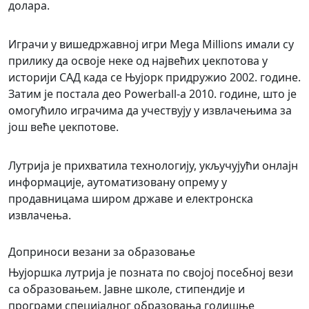
долара.
Играчи у вишедржавној игри Mega Millions имали су
прилику да освоје неке од највећих џекпотова у
историји САД када се Њујорк придружио 2002. године.
Затим је постала део Powerball-а 2010. године, што је
омогућило играчима да учествују у извлачењима за
још веће џекпотове.
Лутрија је прихватила технологију, укључујући онлајн
информације, аутоматизовану опрему у
продавницама широм државе и електронска
извлачења.
Доприноси везани за образовање
Њујоршка лутрија је позната по својој посебној вези
са образовањем. Јавне школе, стипендије и
програми специјалног образовања годишње