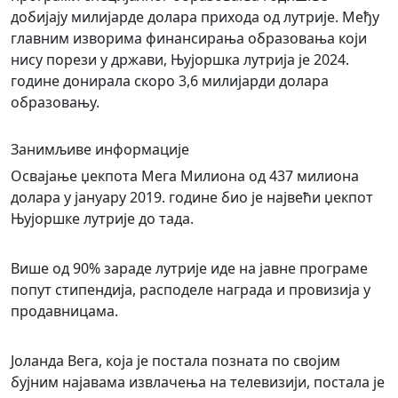
добијају милијарде долара прихода од лутрије. Међу
главним изворима финансирања образовања који
нису порези у држави, Њујоршка лутрија је 2024.
године донирала скоро 3,6 милијарди долара
образовању.
Занимљиве информације
Освајање џекпота Мега Милиона од 437 милиона
долара у јануару 2019. године био је највећи џекпот
Њујоршке лутрије до тада.
Више од 90% зараде лутрије иде на јавне програме
попут стипендија, расподеле награда и провизија у
продавницама.
Јоланда Вега, која је постала позната по својим
бујним најавама извлачења на телевизији, постала је