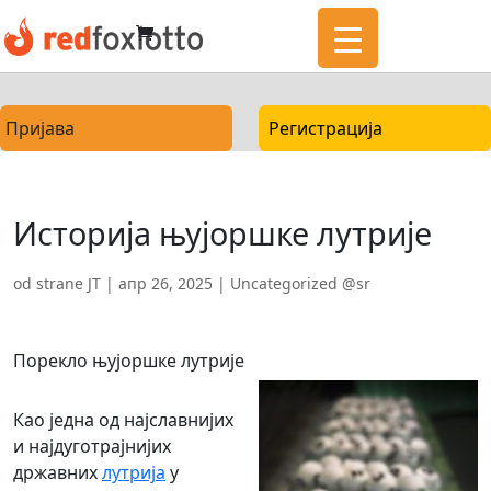
Пријава
Регистрација
Историја њујоршке лутрије
od strane
JT
|
апр 26, 2025
|
Uncategorized @sr
Порекло њујоршке лутрије
Као једна од најславнијих
и најдуготрајнијих
државних
лутрија
у