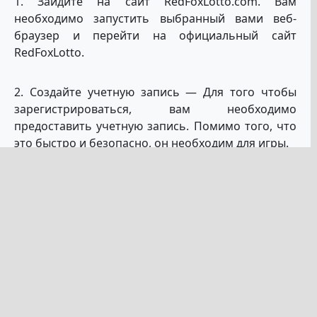
1. Зайдите на сайт RedFoxLotto.com. Вам
необходимо запустить выбранный вами веб-
браузер и перейти на официальный сайт
RedFoxLotto.
2. Создайте учетную запись — Для того чтобы
зарегистрироваться, вам необходимо
предоставить учетную запись. Помимо того, что
это быстро и безопасно, он необходим для игры.
3. Выберите лотерею Нью-Йорка — Просмотрев
различные предлагаемые лотереи, выберите
лотерею Нью-Йорка или любой другой
американский приз, который заинтересовал вас в
ходе поиска.
4. Выберите свои номера У вас есть выбор:
выбрать свои счастливые номера вручную или