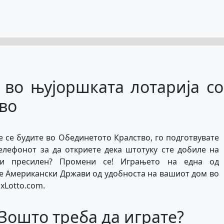
е во њујоршката лотарија со
во
е се будите во Обединетото Кралство, го подготвувате
елефонот за да откриете дека штотуку сте добиле на
учи пресилен? Промени се! Играњето на една од
е Американски Држави од удобноста на вашиот дом во
xLotto.com.
 Зошто треба да играте?