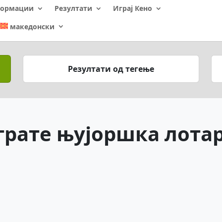
ормации
Резултати
Играј Кено
македонски
Резултати од тегење
грате њујоршка лотар