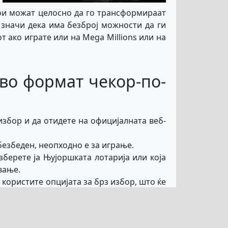
кои можат целосно да го трансформираат
 значи дека има безброј можности да ги
 ако играте или на Mega Millions или на
 во формат чекор-по-
избор и да отидете на официјалната веб-
 безбеден, неопходно е за играње.
зберете ја Њујоршката лотарија или која
вање.
 користите опцијата за брз избор, што ќе
еден и безбеден начин користејќи една од