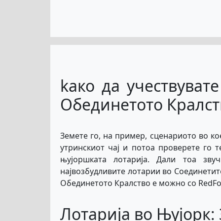
kако да учествуват
Обединетото Кралст
Земете го, на пример, сценариото во ко
утринскиот чај и потоа проверете го т
њујоршката лотарија. Дали тоа зв
највозбудливите лотарии во Соединетит
Обединетото Кралство е можно со RedFo
Лотарија во Њујорк: