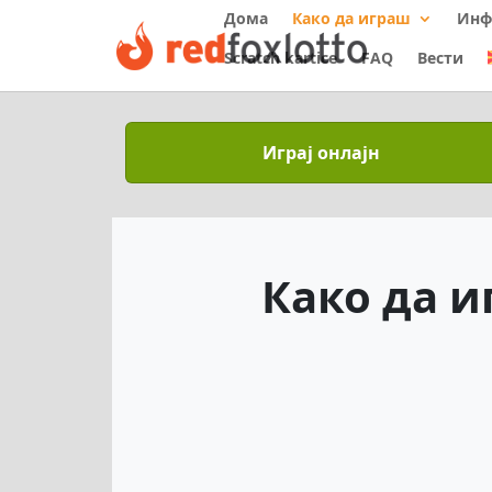
Дома
Како да играш
Инф
Scratch kartice
FAQ
Вести
Играј онлајн
Како да и