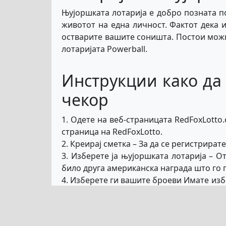
Њујоршката лотарија е добро позната п
животот на една личност. Фактот дека 
остварите вашите соништа. Постои можно
лотаријата Powerball.
Инструкции како да 
чекор
1. Одете на веб-страницата RedFoxLotto
страница на RedFoxLotto.
2. Креирај сметка – За да се регистрират
3. Изберете ја њујоршката лотарија – О
било друга американска награда што го 
4. Изберете ги вашите броеви Имате избо
му овозможи на системот автоматски да г
5. Купете го вашиот билет – одете на ст
многуте достапни опции за плаќање.