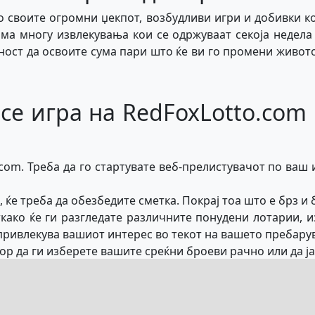
о своите огромни џекпот, возбудливи игри и добивки 
има многу извлекувања кои се одржуваат секоја недела
ст да освоите сума пари што ќе ви го промени животот
се игра на RedFoxLotto.com
.com. Треба да го стартувате веб-прелистувачот по ваш 
е, ќе треба да обезбедите сметка. Покрај тоа што е брз и
ткако ќе ги разгледате различните понудени лотарии, и
привлекува вашиот интерес во текот на вашето пребару
р да ги изберете вашите среќни броеви рачно или да ја
и пронајде за вас.
раницата за наплата и плаќајте го вашиот билет на безб