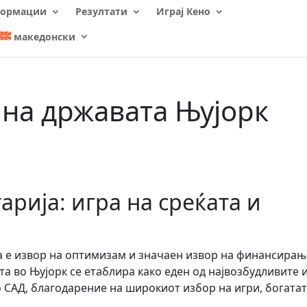
ормации
Резултати
Играј Кено
македонски
 на државата Њујорк
арија: игра на среќата и
а е извор на оптимизам и значаен извор на финансирањ
та во Њујорк се етаблира како еден од највозбудливите 
 САД, благодарение на широкиот избор на игри, богата