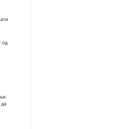
лати
т од
ње.
 да