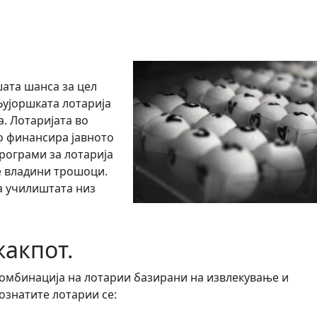
шата шанса за цел
Њујоршката лотарија
. Лотаријата во
о финансира јавното
програми за лотарија
е владини трошоци.
а училиштата низ
акпот.
комбинација на лотарии базирани на извлекување и
ознатите лотарии се: