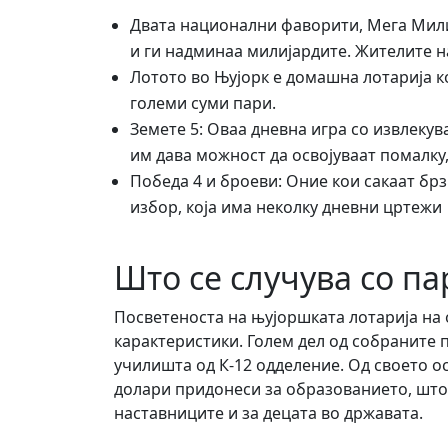
Двата национални фаворити, Мега Мили
и ги надминаа милијардите. Жителите на
Лотото во Њујорк е домашна лотарија к
големи суми пари.
Земете 5: Оваа дневна игра со извлекув
им дава можност да освојуваат помалку,
Победа 4 и броеви: Оние кои сакаат брз
избор, која има неколку дневни цртежи
Што се случува со па
Посветеноста на њујоршката лотарија на 
карактеристики. Голем дел од собраните 
училишта од К-12 одделение. Од своето о
долари придонеси за образованието, што
наставниците и за децата во државата.