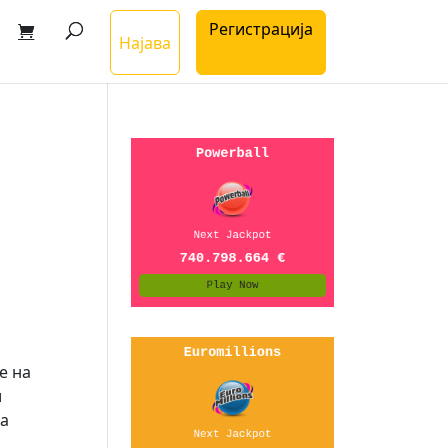
Регистрација
Најава
е на
и
та