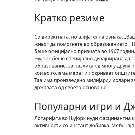
Кратко резиме
Со директната, но влијателна ознака, „Ва
живот да помогнете во образованието“, 
беше официјално призната во 1967 година
Њујорк беше специјално дизајнирана да г
образование, за разлика од многу други 
кои во голема мера ги покриваат општит
Таа има произведено милијарди долари з
државата од своето основање.
Популарни игри и Дж
Лотаријата во Њујорк нуди фасцинантна 
активности со инстант добивка. Меѓу најп