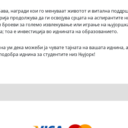
бава, награди кои го менуваат животот и витална поддр
рија продолжува да ги освојува срцата на аспирантите н
и броеви за големо извлекување или играње на њујоршк
а; тоа е инвестиција во иднината на образованието.
 на ум дека можеби ја чувате тајната на вашата иднина, 
подобра иднина за студентите низ Њујорк!