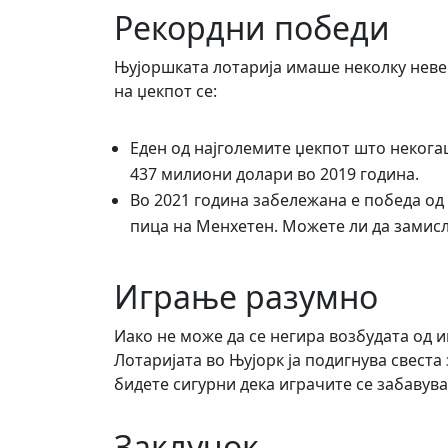
Рекордни победи
Њујоршката лотарија имаше неколку неве
на џекпот се:
Еден од најголемите џекпот што некога
437 милиони долари во 2019 година.
Во 2021 година забележана е победа о
пица на Менхетен. Можете ли да замис
Играње разумно
Иако не може да се негира возбудата од 
Лотаријата во Њујорк ја подигнува свеста
бидете сигурни дека играчите се забавува
Заклучок