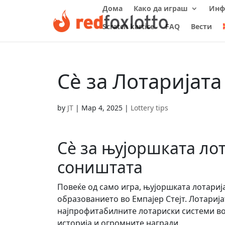
Дома
Како да играш
Инф
Scratch kartice
FAQ
Вести
Сè за Лотаријата
by
JT
|
Мар 4, 2025
|
Lottery tips
Сè за њујоршката лот
соништата
Повеќе од само игра, њујоршката лотариј
образованието во Емпајер Стејт. Лотарија
најпрофитабилните лотариски системи во
историја и огромните награди.