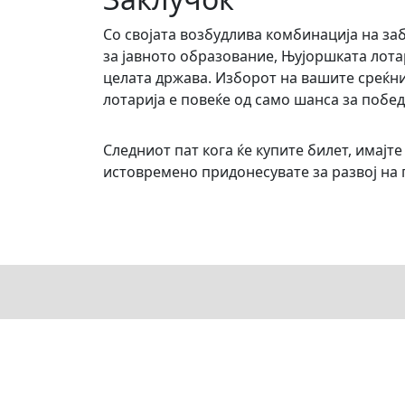
Со својата возбудлива комбинација на за
за јавното образование, Њујоршката лота
целата држава. Изборот на вашите среќн
лотарија е повеќе од само шанса за побед
Следниот пат кога ќе купите билет, имајте
истовремено придонесувате за развој на 