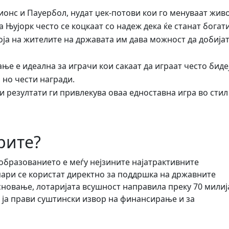
онс и Пауербол, нудат џек-потови кои го менуваат жив
 Њујорк често се коцкаат со надеж дека ќе станат богати
оја на жителите на државата им дава можност да добија
ање е идеална за играчи кои сакаат да играат често биде
 но чести награди.
и резултати ги привлекува оваа едноставна игра во стил
рите?
образованието е меѓу нејзините најатрактивните
пари се користат директно за поддршка на државните
сновање, лотаријата всушност направила преку 70 мили
 ја прави суштински извор на финансирање и за