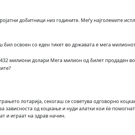
ројатни добитници низ годините. Меѓу најголемите исп
ш бил освоен со еден тикет во државата е мега милионо
д 432 милиони долари Мега милион од билет продаден во
лите?
играњето лотарија, секогаш се советува одговорно коцка
 за зависноста од коцкање и нуди алатки кои ќе помогнат
ат и играат на здрав начин.