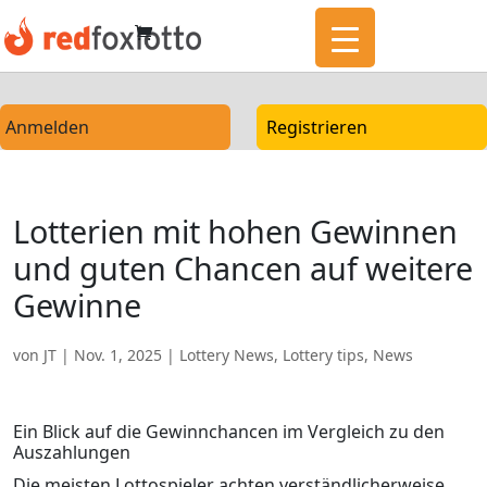
Anmelden
Registrieren
Lotterien mit hohen Gewinnen
und guten Chancen auf weitere
Gewinne
von
JT
|
Nov. 1, 2025
|
Lottery News
,
Lottery tips
,
News
Ein Blick auf die Gewinnchancen im Vergleich zu den
Auszahlungen
Die meisten Lottospieler achten verständlicherweise