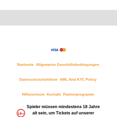
Startseite
Allgemeine Geschäftsbedingungen
Datenschutzrichtlinie
AML And KYC Policy
Hilfezentrum
Kontakt
Partnerprogramm
Spieler müssen mindestens 18 Jahre
alt sein, um Tickets auf unserer