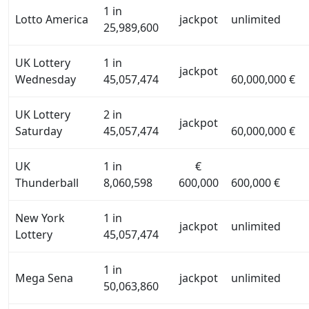
1 in
Lotto America
jackpot
unlimited
25,989,600
UK Lottery
1 in
jackpot
Wednesday
45,057,474
60,000,000 €
UK Lottery
2 in
jackpot
Saturday
45,057,474
60,000,000 €
UK
1 in
€
Thunderball
8,060,598
600,000
600,000 €
New York
1 in
jackpot
unlimited
Lottery
45,057,474
1 in
Mega Sena
jackpot
unlimited
50,063,860